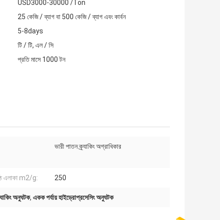
USD3000-30000 /Ton
25 কেজি / ব্যাগ বা 500 কেজি / ব্যাগ এবং কার্বন
5-8days
টি / টি, এল / সি
প্রতি মাসে 1000 টন
ভারী পাতন ক্র্যাকিং অগ্রাধিকার
ট পৃষ্ঠ এলাকা m2/g:
250
্যাকিং অনুঘটক
,
একক পর্যায় হাইড্রোপ্রসেসিং অনুঘটক