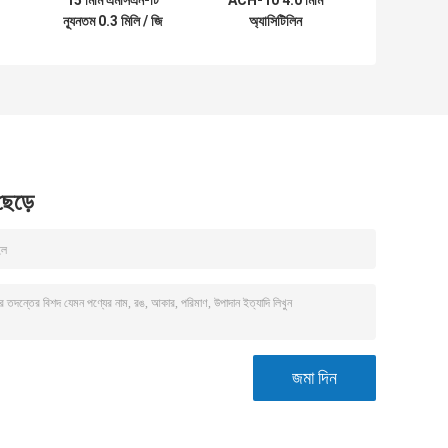
ন্যূনতম 0.3 মিলি / জি
অ্যাসিটিলিন
হাইড্রোট্রয়েটিং ক্যাটালিস্ট
হাইড্রোজেনেশন অনুঘটক
ক্যারিয়ার
 ছেড়ে