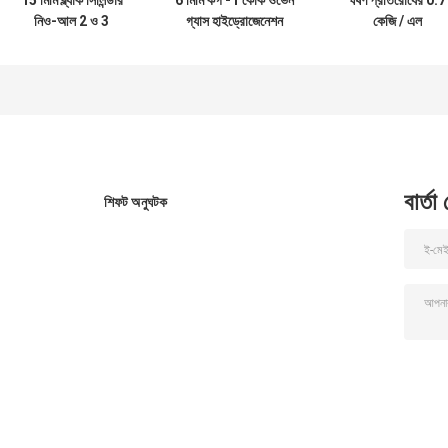
নিও-আল 2 ও 3
গ্যাস হাইড্রোজেনেশন
কেজি / এল
হাইড্রোজেনেশন অনুঘটক
অনুঘটক
হাইড্রোপ্রসেসিং
অনুঘটকগুলি
বার্তা
শিফট অনুঘটক