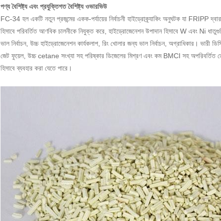
পণ্য বৈশিষ্ট্য এবং প্রযুক্তিগত বৈশিষ্ট্য ওভারভিউ
FC-34 হল একটি নতুন প্রজন্মের একক-পর্যায়ের নির্বাচনী হাইড্রোক্র্যাকিং অনুঘটক যা FRIPP দ্ব
হিসাবে পরিবর্তিত আণবিক চালনীকে নিযুক্ত করে, হাইড্রোজেনেশন উপাদান হিসাবে W এবং Ni ধাতুগুলিকে
ভাল নির্বাচন, উচ্চ হাইড্রোজেনেশন কার্যকলাপ, রিং খোলার জন্য ভাল নির্বাচন, অগ্রাধিকার। ভারী ডি
জেট ফুয়েল, উচ্চ cetane সংখ্যা সহ পরিষ্কার ডিজেলের মিশ্রণ এবং কম BMCI সহ অপরিবর্তিত তেল 
হিসাবে ব্যবহার করা যেতে পারে।