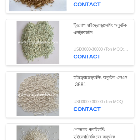
নিয়ন্ত্রণ
CONTACT
যোগাযোগ
ট্রিলোপ হাইড্রোপ্রসেসিং অনুঘটক
এক্সট্রুডেটস
করুন
USD3000-30000 /Ton MOQ:1 কিলোগ্রাম
খবর
CONTACT
মামলা
হাইড্রোডেভ্যাক্সিং অনুঘটক এলএস
-3881
সাইট
USD3000-30000 /Ton MOQ:1 কিলোগ্রাম
ম্যাপ
CONTACT
PRIVACY
গোলকের প্লাটিফর্মিং
POLICY
হাইড্রোট্রেটিংয়ের অনুঘটক