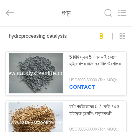
CATALYSTS
GROUP
CO.,LTD.
পণ্য
All
Rights
Reserved.
বাড়ি
hydroprocessing catalysts
পণ্য
5 মিমি ম্যাক্স 5 এলওআই কোমো
হাইড্রোপ্রসেসিং ক্যাটালিস্ট গোলক
আমাদের
সম্পর্কে
USD3000-30000 /Ton MOQ:1 কিলোগ্রাম
CONTACT
কারখানা
ভ্রমণ
ঘর্ষণ প্রতিরোধের 0.7 কেজি / এল
হাইড্রোপ্রসেসিং অনুঘটকগুলি
মান
USD3000-30000 /Ton MOQ:1 কিলোগ্রাম