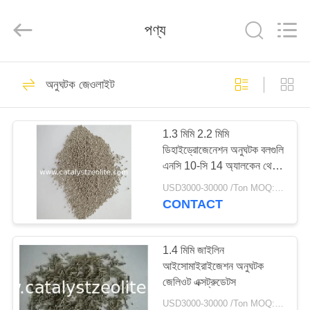
CATALYSTS
GROUP
CO.,LTD.
পণ্য
All
Rights
Reserved.
বাড়ি
22
অনুঘটক জেওলাইট
অনুঘটক জেওলাইট
পণ্য
1.3 মিমি 2.2 মিমি
ডিহাইড্রোজেনেশন অনুঘটক বলগুলি
আমাদের
এনসি 10-সি 14 অ্যালকেন থেকে
সম্পর্কে
অ্যালকিনে
USD3000-30000 /Ton MOQ:1 কিলোগ্রাম
CONTACT
43
কারখানা
ভ্রমণ
1.4 মিমি জাইলিন
জেডএসএম -5 জেওলাইট
আইসোমাইরাইজেশন অনুঘটক
জেলিওট এক্সট্রুডেটস
মান
USD3000-30000 /Ton MOQ:1 কিলোগ্রাম