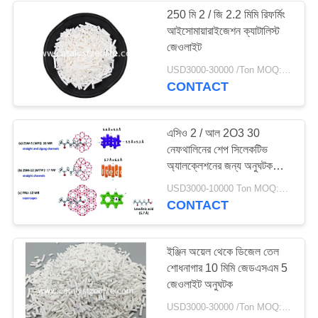
250 মি 2 / জি 2.2 মিমি রিফর্মিং
আইসোমায়ারাইজেশন ক্যাটালিস্ট
58
জেওলাইট
USD3000-30000 /Ton MOQ:1 কিলোগ্রাম
জেওলাইট আণবিক চালনী
CONTACT
এসিও 2 / আল 2O3 30
নেফথালিনের শেপ সিলেকটিভ
অ্যালক্লেশনের জন্য অনুঘটক
জেওলাইট জেডএসএম -12
44
USD3000-10000 Ton MOQ:1 কিলোগ্রাম
CONTACT
দেশফুলাইজেশন এজেন্ট
ইঞ্জিন অয়েল থেকে ডিজেল তেল
শোধনাগার 10 মিমি জেডএসএম 5
জেওলাইট অনুঘটক
USD3000-30000 /Ton MOQ:1 কিলোগ্রাম