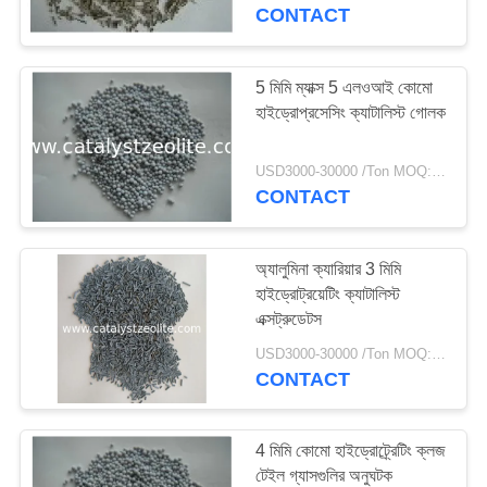
নিয়ন্ত্রণ
CONTACT
যোগাযোগ
5 মিমি ম্যাক্স 5 এলওআই কোমো
12
হাইড্রোপ্রসেসিং ক্যাটালিস্ট গোলক
করুন
বিটা জেওলাইট
USD3000-30000 /Ton MOQ:1 কিলোগ্রাম
খবর
CONTACT
মামলা
অ্যালুমিনা ক্যারিয়ার 3 মিমি
হাইড্রোট্রয়েটিং ক্যাটালিস্ট
এক্সট্রুডেটস
সাইট
17
USD3000-30000 /Ton MOQ:1 কিলোগ্রাম
ম্যাপ
CONTACT
SAPO-34 জেওলাইট
PRIVACY
4 মিমি কোমো হাইড্রোট্র্রেটিং ক্লজ
POLICY
টেইল গ্যাসগুলির অনুঘটক