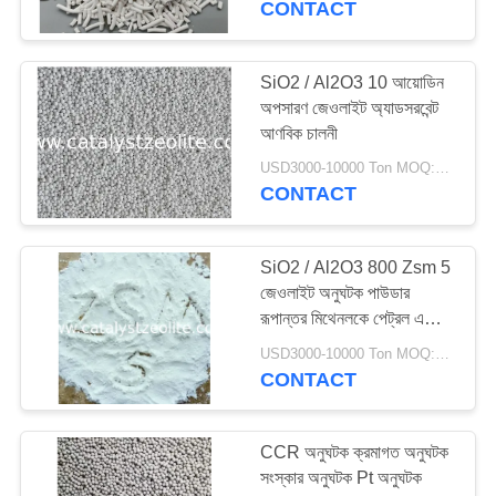
CONTACT
16
SiO2 / Al2O3 10 আয়োডিন
আর্সেনিক অপসারণ মিডিয়া
অপসারণ জেওলাইট অ্যাডসরবেন্ট
আণবিক চালনী
USD3000-10000 Ton MOQ:1 কিলোগ্রাম
CONTACT
SiO2 / Al2O3 800 Zsm 5
5
জেওলাইট অনুঘটক পাউডার
রূপান্তর মিথেনলকে পেট্রল এ
ডেক্লোরিনেশন এজেন্ট
রূপান্তর করার জন্য
USD3000-10000 Ton MOQ:1 কিলোগ্রাম
CONTACT
CCR অনুঘটক ক্রমাগত অনুঘটক
সংস্কার অনুঘটক Pt অনুঘটক