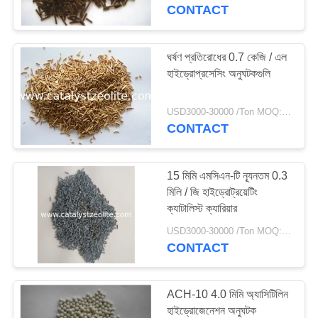
নিয়ন্ত্রণ
CONTACT
যোগাযোগ
ঘর্ষণ প্রতিরোধের 0.7 কেজি / এল
12
হাইড্রোপ্রসেসিং অনুঘটকগুলি
করুন
বিটা জেওলাইট
USD3000-30000 /Ton MOQ:1 কিলোগ্রাম
খবর
CONTACT
মামলা
15 মিমি এমসিএন-টি ন্যূনতম 0.3
মিলি / জি হাইড্রোট্রয়েটিং
ক্যাটালিস্ট ক্যারিয়ার
সাইট
17
USD3000-30000 /Ton MOQ:1 কিলোগ্রাম
ম্যাপ
CONTACT
SAPO-34 জেওলাইট
PRIVACY
ACH-10 4.0 মিমি অ্যাসিটিলিন
POLICY
হাইড্রোজেনেশন অনুঘটক