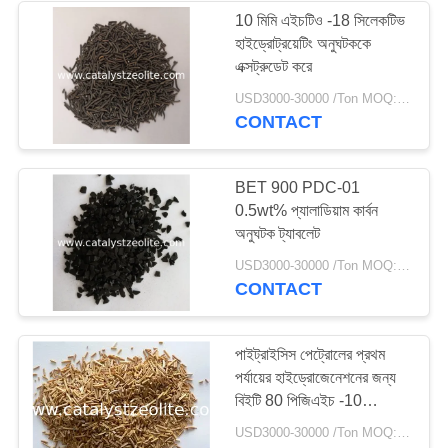
10 মিমি এইচটিও -18 সিলেকটিভ
হাইড্রোট্রয়েটিং অনুঘটককে
58
এক্সট্রুডেট করে
USD3000-30000 /Ton MOQ:1 কিলোগ্রাম
জেওলাইট আণবিক চালনী
CONTACT
BET 900 PDC-01
0.5wt% প্যালাডিয়াম কার্বন
অনুঘটক ট্যাবলেট
44
USD3000-30000 /Ton MOQ:1 কিলোগ্রাম
CONTACT
দেশফুলাইজেশন এজেন্ট
পাইট্রাইসিস পেট্রোলের প্রথম
পর্যায়ের হাইড্রোজেনেশনের জন্য
বিইটি 80 পিজিএইচ -10
প্যালাডিয়াম ভিত্তিক অনুঘটক
USD3000-30000 /Ton MOQ:1 কিলোগ্রাম