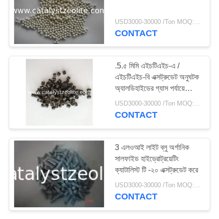
USD3000-30000 /Ton MOQ:1 কিলোগ্রাম
CONTACT
10
টিএস -১ জেওলাইট
.5.৫ মিমি এইচটিএইচ-এ /
এইচটিএইচ-বি এক্সট্রুডেট অনুঘটক
অ্যালডিহাইডের গ্যাস পর্যায়ে
হাইড্রোজেনেটিংয়ের জন্য
USD3000-30000 /Ton MOQ:1 কিলোগ্রাম
CONTACT
10
3 এলওআই লাইট ব্লু অর্গানিক
সালফাইড হাইড্রোট্রয়েটিং
এইচটিএস অনুঘটক
ক্যাটালিস্ট টি -২০ এক্সট্রুডেট করে
USD3000-30000 /Ton MOQ:1 কিলোগ্রাম
CONTACT