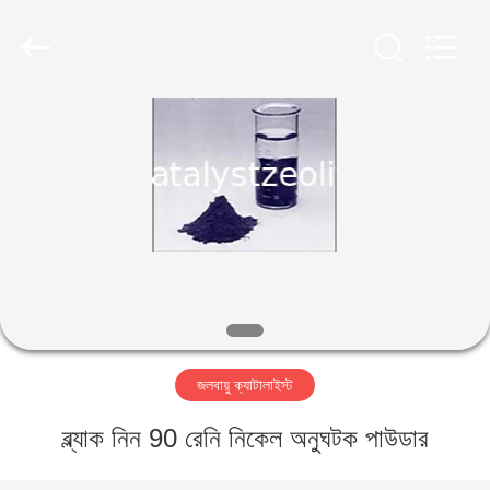
CATALYSTS
GROUP
CO.,LTD.
All
Rights
Reserved.
বাড়ি
পণ্য
আমাদের
সম্পর্কে
কারখানা
জলবায়ু ক্যাটালাইস্ট
ভ্রমণ
ব্ল্যাক নিন 90 রেনি নিকেল অনুঘটক পাউডার
মান