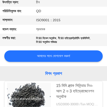
নিয়ন্ত্রণ
উৎপত্তি স্থল:
চীন
পরিচিতিমুলক নাম:
QD
যোগাযোগ
সাক্ষ্যদান:
ISO9001：2015
করুন
মডেল নম্বার:
প্রভাবক
লক্ষণীয় করা:
,
,
নি 90 নিকেল অনুঘটক
নী 90 হাইড্রোস্ট্রাইটিং ক্যাটালিস্ট
খবর
নি 90 অনুঘটক পাউডার
মামলা
আমাদের সাথে যোগাযোগ করুন!
সাইট
বিশদ প্রকাশ
ম্যাপ
15 মিমি ব্ল্যাক সিলিন্ডার নিও-
আল 2 ও 3 হাইড্রোজেনেশন
PRIVACY
অনুঘটক
POLICY
USD3000-30000 /Ton MOQ:1 কিলোগ্রাম