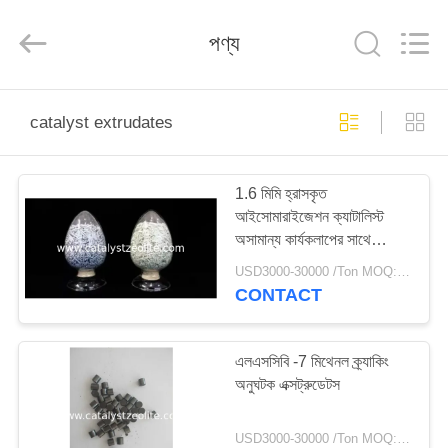
CATALYSTS
GROUP
CO.,LTD.
পণ্য
All
Rights
Reserved.
বাড়ি
catalyst extrudates
পণ্য
1.6 মিমি হ্রাসকৃত
আইসোমারাইজেশন ক্যাটালিস্ট
আমাদের
অসামান্য কার্যকলাপের সাথে
সম্পর্কে
এক্সট্রুডেটস QD-C-10
USD3000-30000 /Ton MOQ:1 কিলোগ্রাম
CONTACT
কারখানা
ভ্রমণ
এলএসসিবি -7 মিথেনল ক্র্যাকিং
অনুঘটক এক্সট্রুডেটস
মান
USD3000-30000 /Ton MOQ:1 কিলোগ্রাম