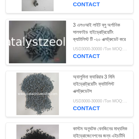
নিয়ন্ত্রণ
CONTACT
যোগাযোগ
3 এলওআই লাইট ব্লু অর্গানিক
সালফাইড হাইড্রোট্রয়েটিং
করুন
ক্যাটালিস্ট টি -২০ এক্সট্রুডেট করে
USD3000-30000 /Ton MOQ:1 কিলোগ্রাম
খবর
CONTACT
মামলা
অ্যালুমিনা ক্যারিয়ার 3 মিমি
হাইড্রোট্রয়েটিং ক্যাটালিস্ট
এক্সট্রুডেটস
সাইট
USD3000-30000 /Ton MOQ:1 কিলোগ্রাম
ম্যাপ
CONTACT
PRIVACY
কাস্টম অনুঘটক বেনজিনের মাধ্যমিক
POLICY
হাইড্রোজেনেশনের জন্য এইচটিবি