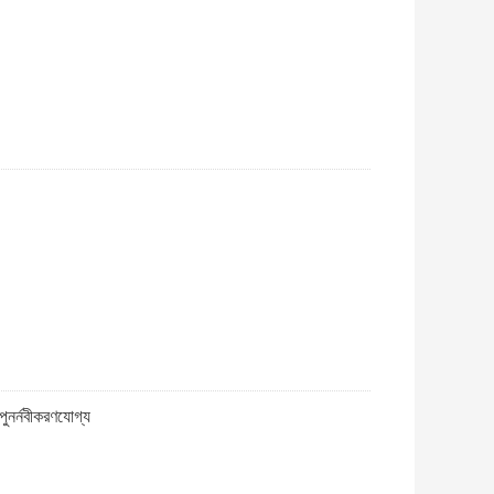
পুনর্নবীকরণযোগ্য