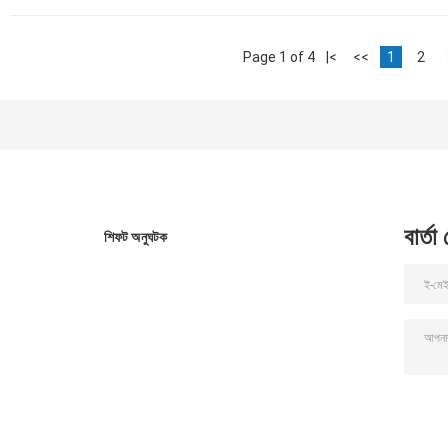
Page 1 of 4
|<
<<
1
2
বার্তা
শিফট অনুঘটক