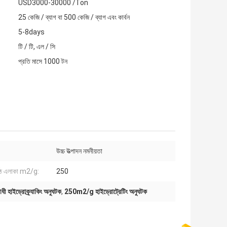
USD3000-30000 /Ton
25 কেজি / ব্যাগ বা 500 কেজি / ব্যাগ এবং কার্বন
5-8days
টি / টি, এল / সি
প্রতি মাসে 1000 টন
উচ্চ উত্পাদন নমনীয়তা
ট পৃষ্ঠ এলাকা m2/g:
250
ধী হাইড্রোক্র্যাকিং অনুঘটক
,
250m2/g হাইড্রোট্রেটিং অনুঘটক