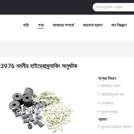
বাড়ি
পণ্য
আমাদের সম্পর্কে
কারখানা ভ্রমণ
মান নিয়ন্ত্রণ
3976 নমনীয় হাইড্রোক্র্যাকিং অনুঘটক
পণ্যের বিবরণ:
উৎপত্তি স্থল:
পরিচিতিমুলক নাম:
সাক্ষ্যদান:
মডেল নম্বার:
প্রদান:
ন্যূনতম চাহিদার পরিমাণ: