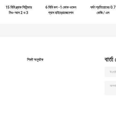
15 মিমি ব্ল্যাক সিলিন্ডার
6 মিমি কগ -1 কোক ওভেন
ঘর্ষণ প্রতিরোধের 0.7
নিও-আল 2 ও 3
গ্যাস হাইড্রোজেনেশন
কেজি / এল
হাইড্রোজেনেশন অনুঘটক
অনুঘটক
হাইড্রোপ্রসেসিং
অনুঘটকগুলি
বার্তা
শিফট অনুঘটক