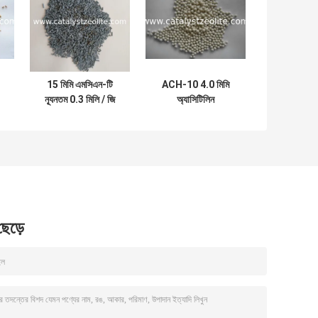
15 মিমি এমসিএন-টি
ACH-10 4.0 মিমি
ন্যূনতম 0.3 মিলি / জি
অ্যাসিটিলিন
হাইড্রোট্রয়েটিং ক্যাটালিস্ট
হাইড্রোজেনেশন অনুঘটক
ক্যারিয়ার
 ছেড়ে