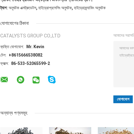
,
,
ট্যাগ:
অনুঘটক এক্সট্রুডেটস
হাইড্রোপ্রসেসিং অনুঘটক
হাইড্রোক্র্যাকিং অনুঘটক
যোগাযোগের ঠিকানা
CATALYSTS GROUP CO.,LTD
আমাদের সরাসর
ব্যক্তি যোগাযোগ:
Mr. Kevin
টেল:
+8615666538082
ফ্যাক্স:
86-533-52065599-2
অন্যান্য পণ্যসমূহ