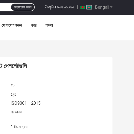
উদ্ধৃতির জন্য আবেদন
|
Bengali
অনুসন্ধান করুন
যোগাযোগ করুন
খবর
মামলা
্ট পেললেটগুলি
চীন
QD
ISO9001：2015
প্রভাবক
1 কিলোগ্রাম