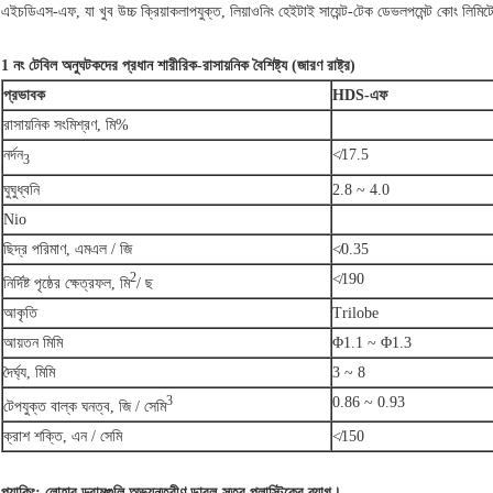
এইচডিএস-এফ, যা খুব উচ্চ ক্রিয়াকলাপযুক্ত, লিয়াওনিং হেইটাই সায়েন্ট-টেক ডেভলপমেন্ট কোং লিমিট
1 নং টেবিল
অনুঘটকদের প্রধান শারীরিক-রাসায়নিক বৈশিষ্ট্য (জারণ রাষ্ট্র)
প্রভাবক
HDS-এফ
রাসায়নিক সংমিশ্রণ, মি%
নর্দন
≮17.5
3
ঘুঘুধ্বনি
2.8 ~ 4.0
Nio
ছিদ্র পরিমাণ, এমএল / জি
≮0.35
2
≮190
নির্দিষ্ট পৃষ্ঠের ক্ষেত্রফল, মি
/ ছ
আকৃতি
Trilobe
আয়তন মিমি
Φ1.1 ~ Φ1.3
দৈর্ঘ্য, মিমি
3 ~ 8
3
0.86 ~ 0.93
টেপযুক্ত বাল্ক ঘনত্ব, জি / সেমি
ক্রাশ শক্তি, এন / সেমি
≮150
প্যাকিং: লোহার ড্রামগুলি অভ্যন্তরীণ ডাবল-স্তর প্লাস্টিকের ব্যাগ।