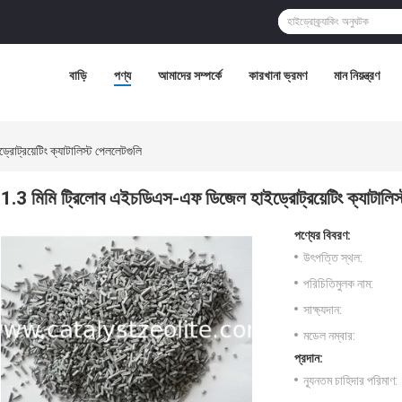
বাড়ি
পণ্য
আমাদের সম্পর্কে
কারখানা ভ্রমণ
মান নিয়ন্ত্রণ
োট্রয়েটিং ক্যাটালিস্ট পেললেটগুলি
1.3 মিমি ট্রিলোব এইচডিএস-এফ ডিজেল হাইড্রোট্রয়েটিং ক্যাটালিস
পণ্যের বিবরণ:
উৎপত্তি স্থল:
পরিচিতিমুলক নাম:
সাক্ষ্যদান:
মডেল নম্বার:
প্রদান:
ন্যূনতম চাহিদার পরিমাণ: