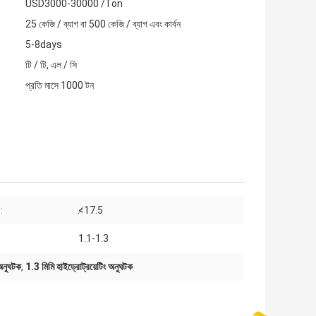
USD3000-30000 /Ton
25 কেজি / ব্যাগ বা 500 কেজি / ব্যাগ এবং কার্বন
5-8days
টি / টি, এল / সি
প্রতি মাসে 1000 টন
:
≮17.5
1.1-1.3
অনুঘটক
,
1.3 মিমি হাইড্রোট্রয়েটিং অনুঘটক