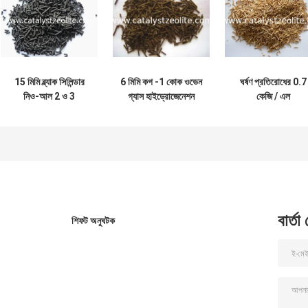
15 মিমি ব্ল্যাক সিলিন্ডার
6 মিমি কগ -1 কোক ওভেন
ঘর্ষণ প্রতিরোধের 0.7
নিও-আল 2 ও 3
গ্যাস হাইড্রোজেনেশন
কেজি / এল
হাইড্রোজেনেশন অনুঘটক
অনুঘটক
হাইড্রোপ্রসেসিং
অনুঘটকগুলি
বার্তা
শিফট অনুঘটক