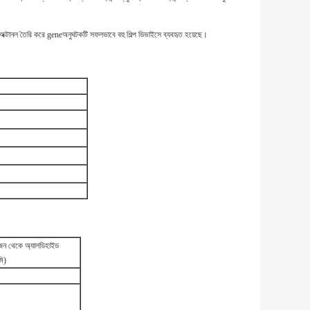
 অক্টানল তৈরি করে geneঅনুঘটকটি সফলভাবে বহু শিল্প ডিভাইসে ব্যবহৃত হয়েছে।
েন থেকে অ্যালডিহাইড
মি)