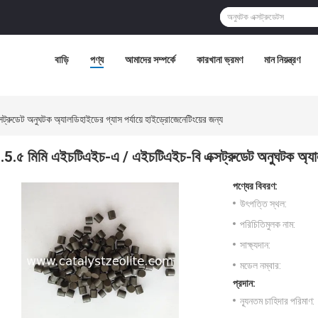
বাড়ি
পণ্য
আমাদের সম্পর্কে
কারখানা ভ্রমণ
মান নিয়ন্ত্রণ
রুডেট অনুঘটক অ্যালডিহাইডের গ্যাস পর্যায়ে হাইড্রোজেনেটিংয়ের জন্য
.5.৫ মিমি এইচটিএইচ-এ / এইচটিএইচ-বি এক্সট্রুডেট অনুঘটক অ্যালডি
পণ্যের বিবরণ:
উৎপত্তি স্থল:
পরিচিতিমুলক নাম:
সাক্ষ্যদান:
মডেল নম্বার:
প্রদান:
ন্যূনতম চাহিদার পরিমাণ: