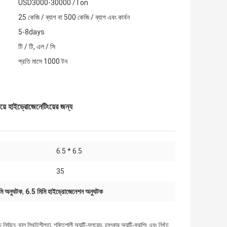
USD3000-30000 /Ton
25 কেজি / ব্যাগ বা 500 কেজি / ব্যাগ এবং কার্বন
5-8days
টি / টি, এল / সি
প্রতি মাসে 1000 টন
়ে হাইড্রোজেনেটিংয়ের জন্য
6.5 * 6.5
35
মি অনুঘটক
,
6.5 মিমি হাইড্রোজেনেশন অনুঘটক
র্বাচন, ভাল স্থিতিশীলতা, শক্তিশালী অ্যান্টি-ফ্লুয়েড, চমৎকার অ্যান্টি-ক্রাশিং এবং নিখুঁত