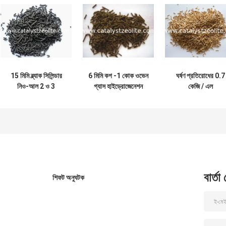
15 মিমি ব্ল্যাক সিলিন্ডার
6 মিমি কগ -1 কোক ওভেন
ঘর্ষণ প্রতিরোধের 0.7
নিও-আল 2 ও 3
গ্যাস হাইড্রোজেনেশন
কেজি / এল
হাইড্রোজেনেশন অনুঘটক
অনুঘটক
হাইড্রোপ্রসেসিং
অনুঘটকগুলি
বার্তা
শিফট অনুঘটক