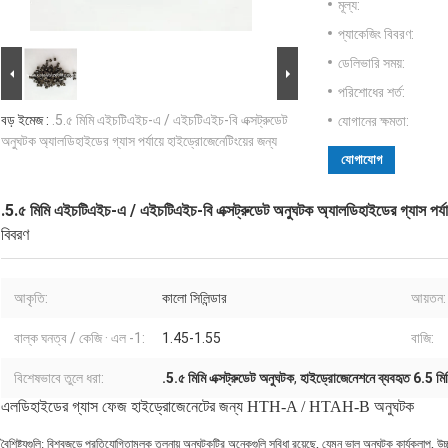
মূল্য:
প্যাকেজিং বিবরণ:
ডেলিভারি সময়:
পরিশোধের শর্ত:
বড় ইমেজ :
.5.৫ মিমি এইচটিএইচ-এ / এইচটিএইচ-বি এক্সট্রুডেট
যোগানের ক্ষমতা:
অনুঘটক অ্যালডিহাইডের গ্যাস পর্যায়ে হাইড্রোজেনেটিংয়ের জন্য
যোগাযোগ
.5.৫ মিমি এইচটিএইচ-এ / এইচটিএইচ-বি এক্সট্রুডেট অনুঘটক অ্যালডিহাইডের গ্যাস পর্যায
বিবরণ
আকৃতি:
কালো সিলিন্ডার
আয়তন:
বাল্ক ঘনত্ব / কেজি · এল -1:
1.45-1.55
বাজি:
বিশেষভাবে তুলে ধরা:
.5.৫ মিমি এক্সট্রুডেট অনুঘটক
,
হাইড্রোজেনেশনে ব্যবহৃত 6.5 মি
এলডিহাইডের গ্যাস ফেজ হাইড্রোজেনেটের জন্য HTH-A / HTAH-B অনুঘটক
বৈশিষ্ট্যগুলি: বিশ্বজুড়ে প্রতিযোগিতামূলক তুলনায় অনুঘটকটির অনেকগুলি সুবিধা রয়েছে, যেমন ভাল অনুঘটক কার্যকলাপ, উচ্চ নি