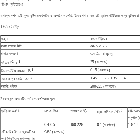
পরিধান-প্রতিরোধের।
অ্যাপ্লিকেশন: এটি মূলত বুটিআরলডিহাইড বা অকটিন অ্যালডিহাইডের গ্যাস ফেজ হাইড্রোজেনাইটিংয়ের জন্য, বুটানল বা
1 দৈহিক বৈশিষ্ট্য
চেহারা
কালো সিলিন্ডার
কণার আকার মিমি
Φ6.5 × 6.5
রাসায়নিক রচনা
ছেদ-Zn-আল
হে
2
3
2
-1
35 (কমপক্ষে)
পৃষ্ঠতল মি
· ছ
-1
0.15 (কমপক্ষে)
ছিদ্র ভলিউম এমএল · জি
-1
1.45 ~ 1.55 / 1.35 ~ 1.45
বাল্ক ঘনত্ব কেজি · এল
ক্রাশিং শক্তি
200/220 (কমপক্ষে)
2 রেফারেন্স অপারেটিং শর্ত এবং কর্মক্ষমতা সূচক
প্রক্রিয়া কনডিটন
চাপ এমপিএ
তাপমাত্রা ℃
-1
হাইড্রোজ
স্থান গতিবেগ / ঘন্টা
অনুপাত (
0.4-0.5
160-220
0.1 (কমপক্ষে)
1.0-1.4
বাটিরালডিহাইড বা অ্যাকটিশন
98% (কমপক্ষে)
অ্যালডিহাইডের রূপান্তর হার