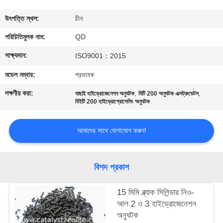
নিয়ন্ত্রণ
উৎপত্তি স্থল:
চীন
যোগাযোগ
পরিচিতিমুলক নাম:
QD
করুন
সাক্ষ্যদান:
ISO9001：2015
মডেল নম্বার:
প্রভাবক
খবর
লক্ষণীয় করা:
,
,
বাছাই হাইড্রোজেনেশন অনুঘটক
বিটি 200 অনুঘটক এক্সট্রুডেটস
বিইটি 200 হাইড্রোপ্রোসেসিং অনুঘটক
মামলা
আমাদের সাথে যোগাযোগ করুন!
সাইট
ম্যাপ
বিশদ প্রকাশ
15 মিমি ব্ল্যাক সিলিন্ডার নিও-
PRIVACY
আল 2 ও 3 হাইড্রোজেনেশন
POLICY
অনুঘটক