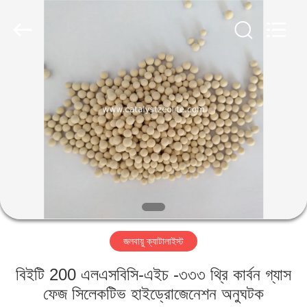
CATALYSTS
GROUP
CO.,LTD.
All
Rights
Reserved.
বাড়ি
পণ্য
আমাদের
সম্পর্কে
কারখানা
জলবায়ু ক্যাটালাইস্ট
ভ্রমণ
বিইটি 200 এলএসবিসি-এইচ -৩৩৩ থ্রি কার্বন গ্যাস
মান
ফেজ সিলেকটিভ হাইড্রোজেনেশন অনুঘটক