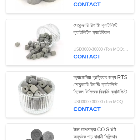
নিয়ন্ত্রণ
CONTACT
যোগাযোগ
সেকেন্ডারি রিফর্মিং ক্যাটালিস্ট
12
ক্যাটালিটিক ম্যাটেরিয়াল
করুন
বিটা জেওলাইট
USD3000-30000 /Ton MOQ:1 কিলোগ্রাম
খবর
CONTACT
মামলা
অ্যামোনিয়া প্রক্রিয়ার জন্য RTS
সেকেন্ডারি রিফর্মিং ক্যাটালিস্ট
নিকেল ভিত্তিক রিফর্মিং ক্যাটালিস্ট
সাইট
17
USD3000-30000 /Ton MOQ:1 কিলোগ্রাম
ম্যাপ
CONTACT
SAPO-34 জেওলাইট
PRIVACY
উচ্চ তাপমাত্রা CO Shift
POLICY
অনুঘটক গাঢ় বাদামী সিলিন্ডার