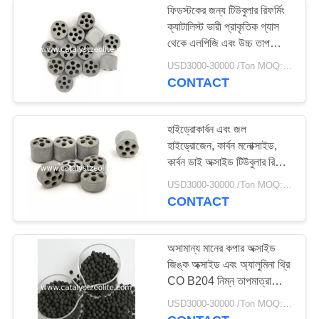
ফিডস্টকের জন্য টিউবুলার রিফর্মিং
ক্যাটালিস্ট ভারী প্রাকৃতিক গ্যাস
ডিহাইড্রোজেনেটিং অনুঘটক
থেকে এলপিজি এবং উচ্চ তাপ
প্রবাহের অবস্থার অধীনে কাজ
USD3000-30000 /Ton MOQ:1 কিলোগ্রাম
করার জন্য
CONTACT
হাইড্রোকার্বন এবং জল
হাইড্রোজেন, কার্বন মনোক্সাইড,
49
কার্বন ডাই অক্সাইড টিউবুলার রিফর্মিং
ক্যাটালিস্টে রূপান্তরিত হয়
USD3000-30000 /Ton MOQ:1 কিলোগ্রাম
শিফট অনুঘটক
CONTACT
অসামান্য মানের কপার অক্সাইড
জিঙ্ক অক্সাইড এবং অ্যালুমিনা থ্রি
CO B204 নিম্ন তাপমাত্রা
পরিবর্তনের অনুঘটক
42
USD3000-30000 /Ton MOQ:1 কিলোগ্রাম