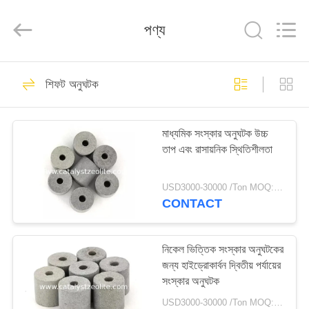
CATALYSTS
GROUP
CO.,LTD.
পণ্য
All
Rights
Reserved.
বাড়ি
22
শিফট অনুঘটক
অনুঘটক জেওলাইট
পণ্য
মাধ্যমিক সংস্কার অনুঘটক উচ্চ
তাপ এবং রাসায়নিক স্থিতিশীলতা
আমাদের
সম্পর্কে
USD3000-30000 /Ton MOQ:1 কিলোগ্রাম
CONTACT
43
কারখানা
ভ্রমণ
নিকেল ভিত্তিক সংস্কার অনুঘটকের
জেডএসএম -5 জেওলাইট
জন্য হাইড্রোকার্বন দ্বিতীয় পর্যায়ের
সংস্কার অনুঘটক
মান
USD3000-30000 /Ton MOQ:1 কিলোগ্রাম