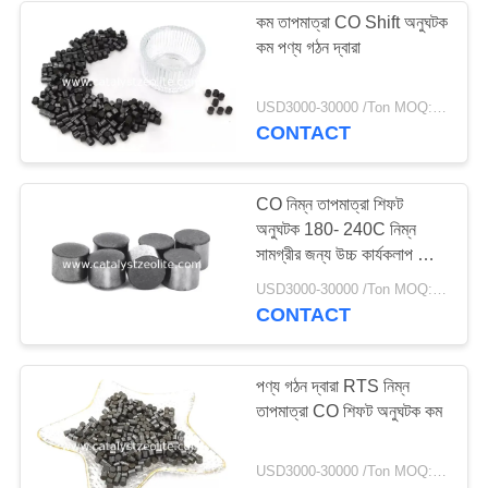
কম তাপমাত্রা CO Shift অনুঘটক
কম পণ্য গঠন দ্বারা
58
USD3000-30000 /Ton MOQ:1 কিলোগ্রাম
জেওলাইট আণবিক চালনী
CONTACT
CO নিম্ন তাপমাত্রা শিফট
অনুঘটক 180- 240C নিম্ন
সামগ্রীর জন্য উচ্চ কার্যকলাপ CO
কন্ডিশন 1314-13-2
44
USD3000-30000 /Ton MOQ:1 কিলোগ্রাম
Catalystzeolite B208
CONTACT
দেশফুলাইজেশন এজেন্ট
পণ্য গঠন দ্বারা RTS নিম্ন
তাপমাত্রা CO শিফট অনুঘটক কম
USD3000-30000 /Ton MOQ:1 কিলোগ্রাম