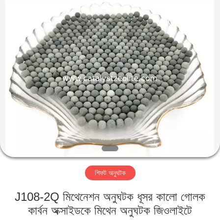
CATALYSTS
GROUP
CO.,LTD.
All
Rights
Reserved.
বাড়ি
পণ্য
আমাদের
সম্পর্কে
কারখানা
শিফট অনুঘটক
ভ্রমণ
J108-2Q মিথেনেশন অনুঘটক ধূসর কালো গোলক
মান
কার্বন অক্সাইডকে মিথেন অনুঘটক জিওলাইটে