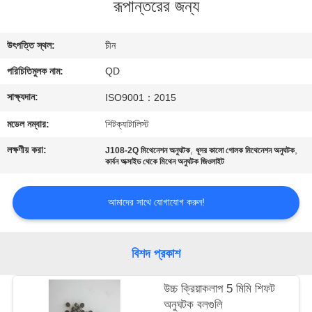
রূপান্তরের জন্য
নিয়ন্ত্রণ
উৎপত্তি স্থল:
চীন
যোগাযোগ
পরিচিতিমুলক নাম:
QD
করুন
সাক্ষ্যদান:
ISO9001：2015
খবর
মডেল নম্বার:
শিটক্যাটালিস্ট
লক্ষণীয় করা:
,
,
J108-2Q মিথেনেশন অনুঘটক
ধূসর কালো গোলক মিথেনেশন অনুঘটক
মামলা
কার্বন অক্সাইড থেকে মিথেন অনুঘটক জিওলাইট
আমাদের সাথে যোগাযোগ করুন!
সাইট
ম্যাপ
বিশদ প্রকাশ
PRIVACY
উচ্চ ক্রিয়াকলাপ 5 মিমি শিফট
POLICY
অনুঘটক বলগুলি