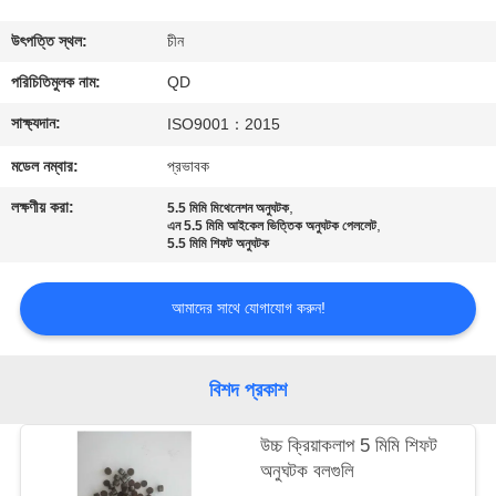
নিয়ন্ত্রণ
উৎপত্তি স্থল:
চীন
যোগাযোগ
পরিচিতিমুলক নাম:
QD
করুন
সাক্ষ্যদান:
ISO9001：2015
মডেল নম্বার:
প্রভাবক
খবর
লক্ষণীয় করা:
,
5.5 মিমি মিথেনেশন অনুঘটক
,
এন 5.5 মিমি আইকেল ভিত্তিক অনুঘটক পেললেট
5.5 মিমি শিফট অনুঘটক
মামলা
আমাদের সাথে যোগাযোগ করুন!
সাইট
ম্যাপ
বিশদ প্রকাশ
PRIVACY
উচ্চ ক্রিয়াকলাপ 5 মিমি শিফট
অনুঘটক বলগুলি
POLICY