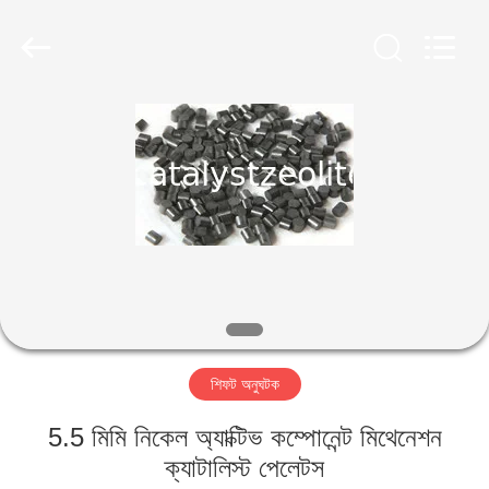
CATALYSTS
GROUP
CO.,LTD.
All
Rights
Reserved.
বাড়ি
পণ্য
আমাদের
সম্পর্কে
কারখানা
শিফট অনুঘটক
ভ্রমণ
5.5 মিমি নিকেল অ্যাক্টিভ কম্পোনেন্ট মিথেনেশন
মান
ক্যাটালিস্ট পেলেটস