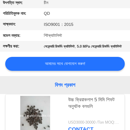
নিয়ন্ত্রণ
উৎপত্তি স্থল:
চীন
পরিচিতিমুলক নাম:
QD
যোগাযোগ
সাক্ষ্যদান:
ISO9001：2015
করুন
মডেল নম্বার:
শিটক্যাটালিস্ট
লক্ষণীয় করা:
,
সেকেন্ডারি রিফর্মিং ক্যাটালিস্ট
5.0 MPa সেকেন্ডারি রিফর্মিং ক্যাটালিস্ট
খবর
আমাদের সাথে যোগাযোগ করুন!
মামলা
বিশদ প্রকাশ
সাইট
ম্যাপ
উচ্চ ক্রিয়াকলাপ 5 মিমি শিফট
অনুঘটক বলগুলি
PRIVACY
USD3000-30000 /Ton MOQ:1 কিলোগ্রাম
POLICY
CONTACT