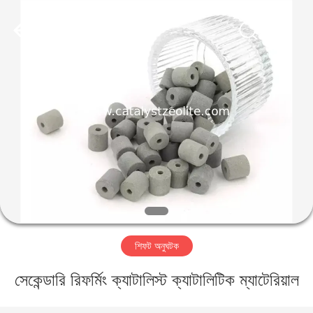
CATALYSTS
GROUP
CO.,LTD.
All
Rights
Reserved.
বাড়ি
পণ্য
আমাদের
সম্পর্কে
কারখানা
শিফট অনুঘটক
ভ্রমণ
সেকেন্ডারি রিফর্মিং ক্যাটালিস্ট ক্যাটালিটিক ম্যাটেরিয়াল
মান