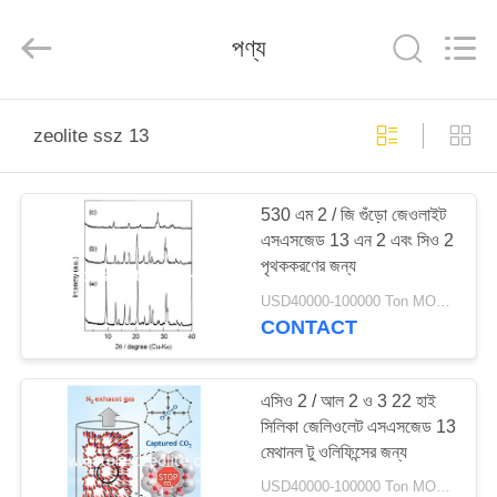
CATALYSTS
GROUP
CO.,LTD.
পণ্য
All
Rights
Reserved.
বাড়ি
zeolite ssz 13
পণ্য
530 এম 2 / জি গুঁড়ো জেওলাইট
এসএসজেড 13 এন 2 এবং সিও 2
আমাদের
পৃথককরণের জন্য
সম্পর্কে
USD40000-100000 Ton MOQ:1 কিলোগ্রাম
CONTACT
কারখানা
ভ্রমণ
এসিও 2 / আল 2 ও 3 22 হাই
সিলিকা জেলিওলেট এসএসজেড 13
মেথানল টু ওলিফিন্সের জন্য
মান
USD40000-100000 Ton MOQ:1 কিলোগ্রাম