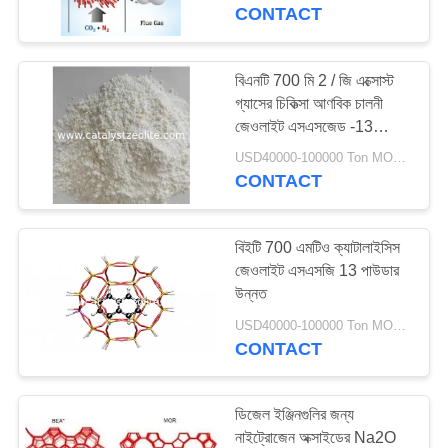
নিয়ন্ত্রণ
CONTACT
যোগাযোগ
বিএনটি 700 মি 2 / জি এক্সোস্ট
গ্যাসের চিকিত্সা আণবিক চালনী
করুন
জেওলাইট এসএসজেড -13
ডেনোক্স অনুঘটক এসআরজেড -13
USD40000-100000 Ton MOQ:1 কিলোগ্রাম
খবর
CONTACT
মামলা
বিইটি 700 এমটিও ক্যাটালাইসিস
জেওলাইট এসএসজি 13 পাউডার
উন্নত
সাইট
USD40000-100000 Ton MOQ:1 কিলোগ্রাম
ম্যাপ
CONTACT
PRIVACY
ডিজেল ইঞ্জিনগুলির জন্য
POLICY
নাইট্রোজেন অক্সাইডের Na2O