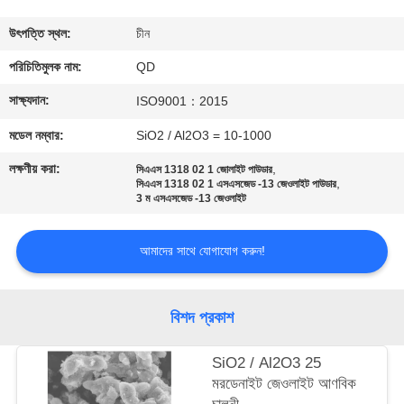
নিয়ন্ত্রণ
উৎপত্তি স্থল:
চীন
যোগাযোগ
পরিচিতিমুলক নাম:
QD
করুন
সাক্ষ্যদান:
ISO9001：2015
মডেল নম্বার:
SiO2 / Al2O3 = 10-1000
খবর
লক্ষণীয় করা:
,
সিএএস 1318 02 1 জোলাইট পাউডার
,
সিএএস 1318 02 1 এসএসজেড -13 জেওলাইট পাউডার
3 ম এসএসজেড -13 জেওলাইট
মামলা
আমাদের সাথে যোগাযোগ করুন!
সাইট
ম্যাপ
বিশদ প্রকাশ
PRIVACY
SiO2 / Al2O3 25
মরডেনাইট জেওলাইট আণবিক
POLICY