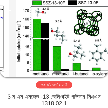
CATALYSTS
GROUP
CO.,LTD.
All
Rights
Reserved.
বাড়ি
পণ্য
আমাদের
সম্পর্কে
কারখানা
জেওলাইট আণবিক চালনী
ভ্রমণ
3 ম এস এসজেড -13 জেলিওাইট পাউডার সিএএস
মান
1318 02 1