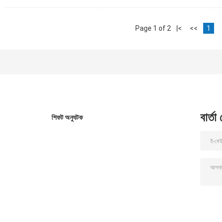
Page 1 of 2
|<
<<
1
বার্তা
শিফট অনুঘটক