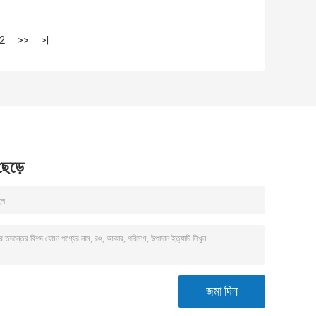
2
>>
>|
 ছেড়ে