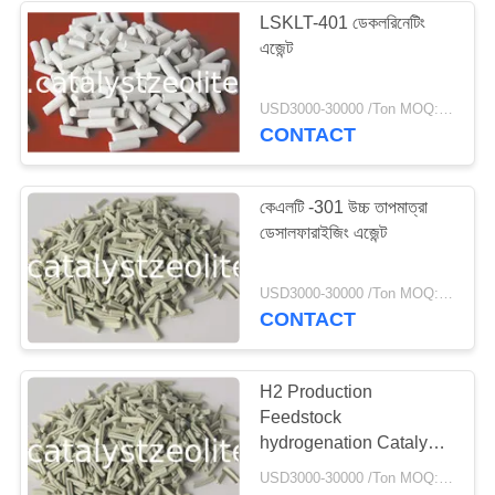
LSKLT-401 ডেকলরিনেটিং
এজেন্ট
58
USD3000-30000 /Ton MOQ:1 কিলোগ্রাম
জেওলাইট আণবিক চালনী
CONTACT
কেএলটি -301 উচ্চ তাপমাত্রা
ডেসালফারাইজিং এজেন্ট
44
USD3000-30000 /Ton MOQ:1 কিলোগ্রাম
CONTACT
দেশফুলাইজেশন এজেন্ট
H2 Production
Feedstock
hydrogenation Catalyst
LSQJH-02
USD3000-30000 /Ton MOQ:1 কিলোগ্রাম