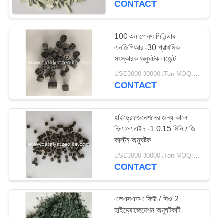
CONTACT
16
100 এন পোরস সিলিন্ডার
আর্সেনিক অপসারণ মিডিয়া
এনজিপিআর -30 প্রাথমিক
সংস্কারক অনুঘটক এজেন্ট
USD3000-30000 /Ton MOQ:1 কিলোগ্রাম
CONTACT
হাইড্রোজেনেশনের জন্য কালো
5
ভিএফএএইচ -1 0.15 মিলি / জি
কাস্টম অনুঘটক
ডেক্লোরিনেশন এজেন্ট
USD3000-30000 /Ton MOQ:1 কিলোগ্রাম
CONTACT
এলএসএফএ কিউ / সিও 2
হাইড্রোজেনেশন অনুঘটকটি