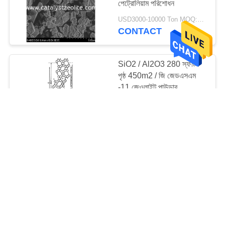
পেট্রোলিয়াম পরিশোধন
69
USD3000-10000 Ton MOQ:1 কিলোগ্রাম
CONTACT
জলবায়ু ক্যাটালাইস্ট
SiO2 / Al2O3 280 স্ফটিক
পৃষ্ঠ 450m2 / জি জেডএসএম
-11 জেওলাইট পাউডার
USD3000-10000 Ton MOQ:1 কিলোগ্রাম
CONTACT
13
সংশোধক
ওলিফিন অলিগোমেরাইজেশনের
জন্য সিও 2 / অ্যাল 2 ও 3 80
জেডএসএম -35 জেলিওলাইট
আণবিক চালনী
USD3000-10000 Ton MOQ:1 কিলোগ্রাম
CONTACT
10