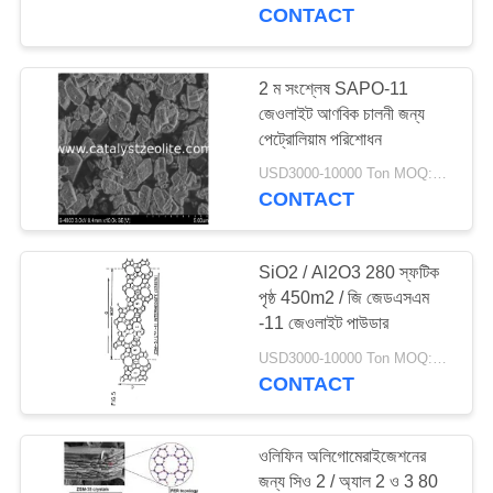
নিয়ন্ত্রণ
CONTACT
যোগাযোগ
2 ম সংশ্লেষ SAPO-11
12
জেওলাইট আণবিক চালনী জন্য
করুন
পেট্রোলিয়াম পরিশোধন
বিটা জেওলাইট
USD3000-10000 Ton MOQ:1 কিলোগ্রাম
খবর
CONTACT
মামলা
SiO2 / Al2O3 280 স্ফটিক
পৃষ্ঠ 450m2 / জি জেডএসএম
-11 জেওলাইট পাউডার
সাইট
17
USD3000-10000 Ton MOQ:1 কিলোগ্রাম
ম্যাপ
CONTACT
SAPO-34 জেওলাইট
PRIVACY
ওলিফিন অলিগোমেরাইজেশনের
POLICY
জন্য সিও 2 / অ্যাল 2 ও 3 80