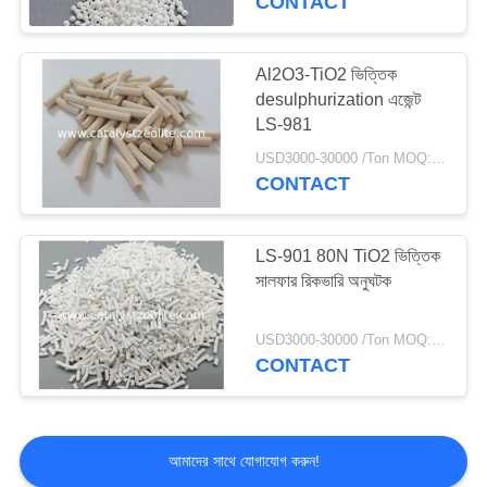
CONTACT
তরল অনুঘটক ক্র্যাকিং
অনুঘটক
Al2O3-TiO2 ভিত্তিক
desulphurization এজেন্ট
LS-981
USD3000-30000 /Ton MOQ:1 কিলোগ্রাম
CONTACT
83
LS-901 80N TiO2 ভিত্তিক
অ্যালুমিনা অনুঘটক সমর্থন
সালফার রিকভারি অনুঘটক
USD3000-30000 /Ton MOQ:1 কিলোগ্রাম
CONTACT
85
আমাদের সাথে যোগাযোগ করুন!