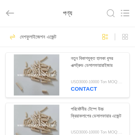
CATALYSTS
GROUP
CO.,LTD.
পণ্য
All
Rights
Reserved.
বাড়ি
22
দেশফুলাইজেশন এজেন্ট
অনুঘটক জেওলাইট
পণ্য
নতুন বিকাশযুক্ত হালকা ধূসর
এক্সট্রুড ডেসালফায়ারাইজার
আমাদের
সম্পর্কে
USD3000-10000 Ton MOQ:1 কিলোগ্রাম
CONTACT
43
কারখানা
ভ্রমণ
পরিবেষ্টনীয় টেম্পে উচ্চ
জেডএসএম -5 জেওলাইট
ক্রিয়াকলাপের ডেসালফায়ার এজেন্ট
মান
USD3000-10000 Ton MOQ:1 কিলোগ্রাম