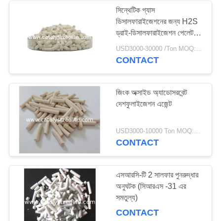
সিন্থেটিক গ্যাস
ডিসালফারাইজেশনের জন্য H2S
58
ড্রাই-ডিসালফারাইজেশন পেলেট
জিঙ্ক অক্সাইড
USD3000-30000 /Ton MOQ:1 কিলোগ্রাম
জেওলাইট আণবিক চালনী
CONTACT
জিংক অক্সাইড অ্যাডোসরবেন্ট
দেশফুলাইজেশন এজেন্ট
44
USD3000-10000 Ton MOQ:1 কিলোগ্রাম
CONTACT
দেশফুলাইজেশন এজেন্ট
এসআরসি-টি 2 সালফার পুনরুদ্ধার
অনুঘটক (সিআরএস -31 এর
সমতুল্য)
CONTACT