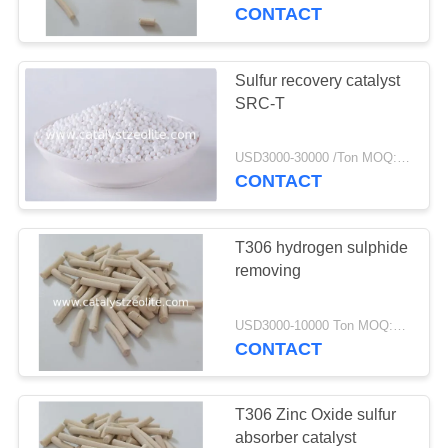
নিয়ন্ত্রণ
CONTACT
যোগাযোগ
Sulfur recovery catalyst
12
SRC-T
করুন
বিটা জেওলাইট
USD3000-30000 /Ton MOQ:1 কিলোগ্রাম
খবর
CONTACT
মামলা
T306 hydrogen sulphide
removing
সাইট
17
USD3000-10000 Ton MOQ:1 কিলোগ্রাম
ম্যাপ
CONTACT
SAPO-34 জেওলাইট
PRIVACY
T306 Zinc Oxide sulfur
POLICY
absorber catalyst