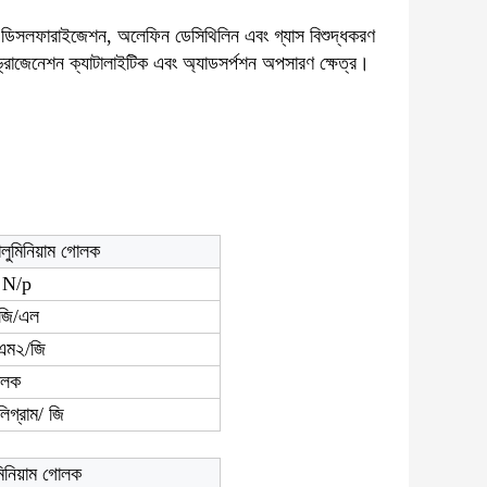
 ডিসলফারাইজেশন, অলেফিন ডেসিথিলিন এবং গ্যাস বিশুদ্ধকরণ
্রোজেনেশন ক্যাটালাইটিক এবং অ্যাডসর্পশন অপসারণ ক্ষেত্র।
যালুমিনিয়াম গোলক
ট N/p
জি/এল
এম২/জি
োলক
িগ্রাম
/ জি
মিনিয়াম গোলক