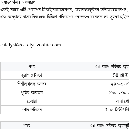
অ্যাডসর্পশন অপসারণ
একই সময়ে এটি প্রোপেন ডিহাইড্রোজেনেশন, অ্যানথ্রাকুইনন হাইড্রোজেনেশন,
এবং অন্যান্য রাসায়নিক এবং চিকিত্সা পরিবেশের ক্ষেত্রেও ব্যবহৃত হয়
সুরক্ষা
হাইড
catalyst@catalystzeolite.com
পণ্য
ও
il ড্রপ সক্রিয় অ্
ক্রাশ স্ট্রেংথ
50 মিনি
পি
খাঁজ
বাল্ক ঘনত্ব
৫৪০-৫৮০
পৃষ্ঠের আয়তন
১৯০-২৩০ 
চেহারা
সাদা গ
পোর ভলিউম
0.
৭০ মিনিট মিল
পণ্য
ও
il ড্রপ সক্রিয় অ্যালু