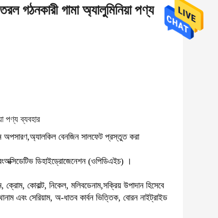
 তরল গঠনকারী গামা অ্যালুমিনিয়া পণ্য
়া পণ্য ব্যবহার
ন অপসারণ,অ্যালকিল বেনজিন সালফেট প্রস্তুত করা
বং
অক্সিডেটিভ ডিহাইড্রোজেনেশন (ওপিডিএইচ) ।
, ক্রোম, কোবাল্ট, নিকেল, মলিবডেনাম,সক্রিয় উপাদান হিসেবে
ানথানাম এবং সেরিয়াম, অ-ধাতব কার্বন ভিত্তিক, বোরন নাইট্রাইড