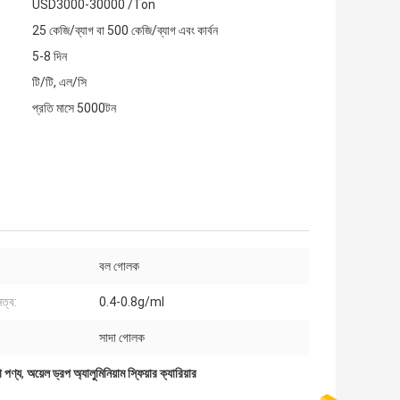
USD3000-30000 /Ton
25 কেজি/ব্যাগ বা 500 কেজি/ব্যাগ এবং কার্বন
5-8 দিন
টি/টি, এল/সি
প্রতি মাসে 5000টন
বল গোলক
নত্ব:
0.4-0.8g/ml
সাদা গোলক
া পণ্য
,
অয়েল ড্রপ অ্যালুমিনিয়াম স্ফিয়ার ক্যারিয়ার