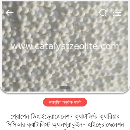
CATALYSTS
GROUP
CO.,LTD.
All
Rights
Reserved.
বাড়ি
পণ্য
আমাদের
সম্পর্কে
কারখানা
অ্যালুমিনা অনুঘটক সমর্থন
ভ্রমণ
প্রোপেন ডিহাইড্রোজেনেশন ক্যাটালিস্ট ক্যারিয়ার
মান
সিসিআর ক্যাটালিস্ট অ্যানথ্রাকুইনন হাইড্রোজেনেশন