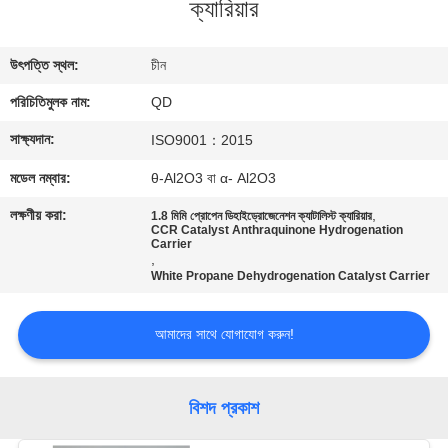
ক্যারিয়ার
নিয়ন্ত্রণ
উৎপত্তি স্থল:
চীন
যোগাযোগ
পরিচিতিমুলক নাম:
QD
করুন
সাক্ষ্যদান:
ISO9001：2015
খবর
মডেল নম্বার:
θ-Al2O3 বা α- Al2O3
লক্ষণীয় করা:
,
1.8 মিমি প্রোপেন ডিহাইড্রোজেনেশন ক্যাটালিস্ট ক্যারিয়ার
CCR Catalyst Anthraquinone Hydrogenation
মামলা
Carrier
,
White Propane Dehydrogenation Catalyst Carrier
সাইট
ম্যাপ
আমাদের সাথে যোগাযোগ করুন!
PRIVACY
বিশদ প্রকাশ
POLICY