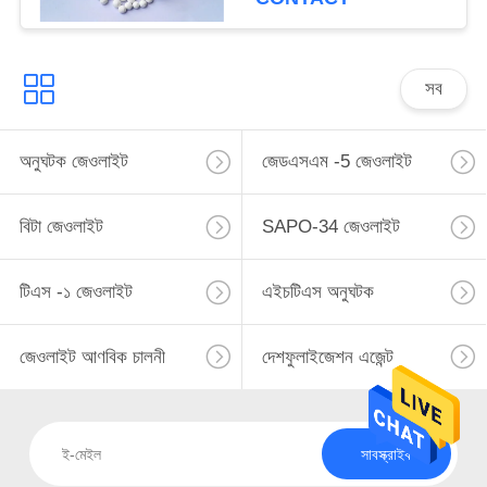
সব
অনুঘটক জেওলাইট
জেডএসএম -5 জেওলাইট
বিটা জেওলাইট
SAPO-34 জেওলাইট
টিএস -১ জেওলাইট
এইচটিএস অনুঘটক
জেওলাইট আণবিক চালনী
দেশফুলাইজেশন এজেন্ট
সাবস্ক্রাইব