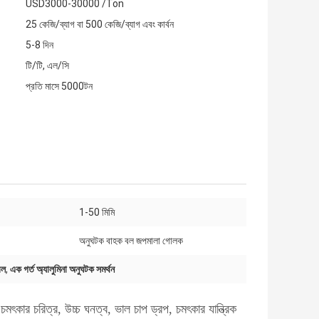
USD3000-30000 /Ton
25 কেজি/ব্যাগ বা 500 কেজি/ব্যাগ এবং কার্বন
5-8 দিন
টি/টি, এল/সি
প্রতি মাসে 5000টন
1-50 মিমি
অনুঘটক বাহক বল জপমালা গোলক
বল
,
এক গর্ত অ্যালুমিনা অনুঘটক সমর্থন
চমৎকার চরিত্র, উচ্চ ঘনত্ব, ভাল চাপ ড্রপ, চমৎকার যান্ত্রিক