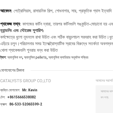
আবেদন
: পেট্রোলিয়াম, রাসায়নিক শিল্প, শোধনাগার, সার, প্রাকৃতিক গ্যাস ইত্যাদ
প্যাকেজ তথ্য
: কাগজের কার্টন দ্বারা, তারপর কার্টনগুলি সঙ্কুচিত-মোড়ানো হয় এব
হ্যান্ডলিং এবং স্টোরেজ সুপারিশ:
কর্মক্ষেত্রে ধুলো ন্যূনতম রাখা উচিত এবং সঠিক বায়ুচলাচল সরবরাহ করা উচিত
এড়িয়ে চলুন।পরিচালনার সময় ইলেক্ট্রোস্যাটিক স্রাবের বিরুদ্ধে সতর্কতা অবল
খোলা প্যাকেজগুলি পুনরায় বন্ধ করা উচিত
,
,
ট্যাগ:
অ্যালুমিনা বল
অ্যালুমিনা pellets
অ্যালুমিনা ক্যারিয়ার অনুঘটক সক্রিয়
যোগাযোগের ঠিকানা
CATALYSTS GROUP CO.,LTD
আমাদের সরাসর
ব্যক্তি যোগাযোগ:
Mr. Kevin
টেল:
+8615666538082
ফ্যাক্স:
86-533-52065599-2