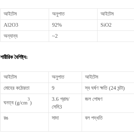
আইটেম
অনুপাত
আইটেম
Al2O3
92%
SiO2
অন্যান্য
~2
শারীরিক বৈশিষ্ট্য:
আইটেম
অনুপাত
আইটেম
মোহের কঠোরতা
9
স্ব ঘর্ষণ ক্ষতি (24 ঘন্টা)
3.6 গ্রাম/
জল শোষণ
3
ঘনত্ব (g/cm
)
সেমি3
রঙ
সাদা
বল পদ্ধতি