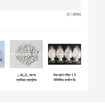
(
0
/ 3000)
₂-Al₂O₃ ধরণের
উচ্চ ক্রাশ শক্তি 1.5
ক্যারিয়ার অ্যালুমিনা
মিলিমিটার রাসচিগ রিং
ক্যাটালিস্ট সমর্থন
ক্যারিয়ার অনুঘটক