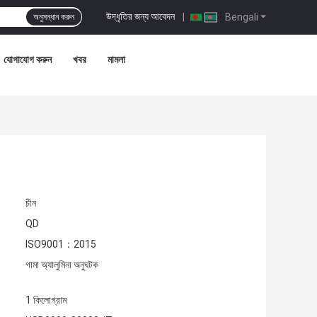
উদ্ধৃতির জন্য আবেদন
|
Bengali
অনুসন্ধান করুন
যোগাযোগ করুন
খবর
মামলা
চীন
QD
ISO9001：2015
গামা অ্যালুমিনা অনুঘটক
1 কিলোগ্রাম