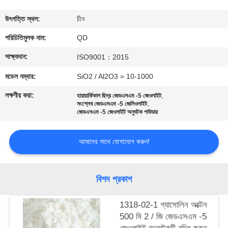
নিয়ন্ত্রণ
উৎপত্তি স্থল:
চীন
যোগাযোগ
পরিচিতিমুলক নাম:
QD
করুন
সাক্ষ্যদান:
ISO9001：2015
মডেল নম্বার:
SiO2 / Al2O3 = 10-1000
খবর
লক্ষণীয় করা:
,
হায়ারার্কিকাল ছিদ্র জেডএসএম -5 জেওলাইট
,
সংশ্লেষ জেডএসএম -5 জেলিওলাইট
জেডএসএম -5 জেওলাইট অনুঘটক পাউডার
মামলা
আমাদের সাথে যোগাযোগ করুন!
সাইট
ম্যাপ
বিশদ প্রকাশ
PRIVACY
1318-02-1 গ্যাসোলিন অক্টেন
500 মি 2 / জি জেডএসএম -5
POLICY