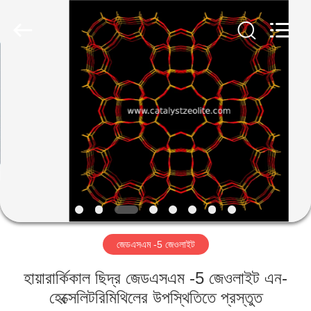
CATALYSTS
GROUP
CO.,LTD.
All
Rights
Reserved.
বাড়ি
পণ্য
আমাদের
সম্পর্কে
কারখানা
জেডএসএম -5 জেওলাইট
ভ্রমণ
হায়ারার্কিকাল ছিদ্র জেডএসএম -5 জেওলাইট এন-
মান
হেক্সেলিটরিমিথিলের উপস্থিতিতে প্রস্তুত