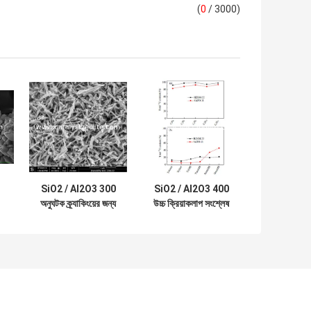
(
0
/ 3000)
SiO2 / Al2O3 300
SiO2 / Al2O3 400
অনুঘটক ক্র্যাকিংয়ের জন্য
উচ্চ ক্রিয়াকলাপ সংশ্লেষ
ী
আণবিক চালনী জেওলাইট
জেওলাইট SAPO-11
জেডএসএম -২২
অনুঘটক