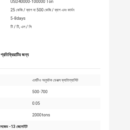
USD40000-100000 Ton
25 কেজি / ব্যাগ বা 500 কেজি / ব্যাগ এবং কার্বন
5-8days
টি / টি, এল / সি
রতিক্রিয়াটির জন্য
এমটিও অনুঘটক ডেনক্স ক্যাটাল্যাসিট
500-700
:
0.05
2000tons
সএসজেড -13 জেলোইট