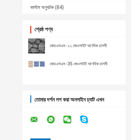
কাস্টম অনুঘটক
(84)
শ্রেষ্ঠ পণ্য
জেডএসএম -২২ জেওলাইট আণবিক চালনী
জেডএসএম -35 জেওলাইট আণবিক চালনী
তোমার দর্শন লগ করা অনলাইন চ্যাট এখন