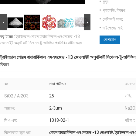
মূল্য:
প্যাকেজিং বিবরণ:
ডেলিভারি সময়:
পরিশোধের শর্ত:
বড় ইমেজ :
ট্রাইমডাল পোরস হায়ারার্কিকাল এসএসজেড -13
যোগাযোগ
জেওলাইট অনুঘটকটি মিথেনল-টু-ওলিফিন প্রতিক্রিয়াটির জন্য
ট্রাইমডাল পোরস হায়ারার্কিকাল এসএসজেড -13 জেওলাইট অনুঘটকটি মিথেনল-টু-ওলিফিন প্
বিবরণ
রঙ:
সাদা পাউডার
আবেদন:
SiO2 / Al2O3:
25
বাজি:
আয়তন:
2-3um
Na2O
সি এ এস:
1318-02-1
পরিমাণ:
বিশেষভাবে তুলে ধরা:
পোরস হায়ারার্কিকাল এসএসজেড -13 জেওলাইট
,
ট্রাইমডাল এ