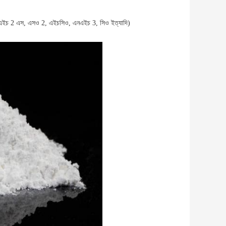
্থাত্, এইচ 2 এস, এসও 2, এইচসিও, এনএইচ 3, সিও ইত্যাদি)