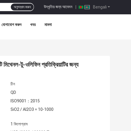
উদ্ধৃতির জন্য আবেদন
|
Bengali
অনুসন্ধান করুন
যোগাযোগ করুন
খবর
মামলা
িথেনল-টু-ওলিফিন প্রতিক্রিয়াটির জন্য
চীন
QD
ISO9001：2015
SiO2 / Al2O3 = 10-1000
1 কিলোগ্রাম