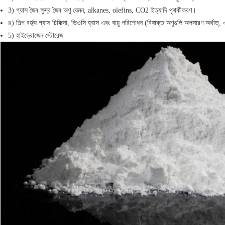
3) গ্যাস জৈব ক্ষুদ্র জৈব অণু যেমন, alkanes, olefins, CO2 ইত্যাদি পৃথকীকরণ।
৪) শিল্প বর্জ্য গ্যাস চিকিত্সা, ভিওসি হ্রাস এবং বায়ু পরিশোধন (বিষাক্ত অণুগুলি অপসারণ অর
5) হাইড্রোজেন স্টোরেজ