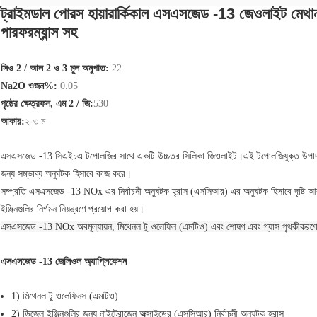
ট্রাইমডাল পোরস হায়ারার্কিকাল এসএসজেড -13 জেওলাইট মেথানল
পারফরম্যান্স সহ
সিও 2 / আল 2 ও 3 মুল অনুপাত:
22
Na2O ওজন%:
0.05
পৃষ্ঠের ক্ষেত্রফল, এম 2 / জি:
530
আকার:
২-৩ ম
এসএসজেড -13 সিএইচএ টপোলজির সাথে একটি উচ্চতর সিলিকা জিওলাইট।এই টপোলজিযুক্ত উপাদানগুল
জন্য সম্ভাব্য অনুঘটক হিসাবে কাজ করে।
সম্প্রতি এসএসজেড -13 NOx এর নির্বাচনী অনুঘটক হ্রাস (এসসিআর) এর অনুঘটক হিসাবে দৃষ্টি
ইঞ্জিনগুলির নির্গমন নিয়ন্ত্রণে প্রয়োগ করা হয়।
এসএসজেড -13 NOx অবমূল্যায়ন, মিথেনল টু ওলেফিন (এমটিও) এবং শোষণ এবং গ্যাস পৃথকীকরণে উচ
এসএসজেড -13 জেলিওল অ্যাপ্লিকেশন
1) মিথেনল টু ওলেফিনস (এমটিও)
2) ডিজেল ইঞ্জিনগুলির জন্য নাইট্রোজেন অক্সাইডের (এসসিআর) নির্বাচনী অনুঘটক হ্রাস