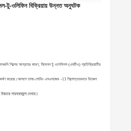
-টু-ওলিফিন বিক্রিয়ায় উন্নত অনুঘটক
ি শিল্পের আগ্রহের কারণ, মিথেনল টু ওলেফিনস (এমটিও) প্রতিক্রিয়াটির
 আকর্ষণ করেছে।আসলে তামা-লোডিং এসএসজেড -13 শিল্পোত্তরভাবে ডিজেল
্চতর পারফরম্যান্স দেখায়।