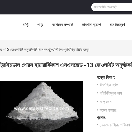
বাড়ি
পণ্য
আমাদের সম্পর্কে
কারখানা ভ্রমণ
মান নিয়ন্ত্রণ
েড -13 জেওলাইট অনুঘটকটি মিথেনল-টু-ওলিফিন প্রতিক্রিয়াটির জন্য
ট্রাইমডাল পোরস হায়ারার্কিকাল এসএসজেড -13 জেওলাইট অনুঘটকটি ম
পণ্যের বিবরণ:
উৎপত্তি স্থল:
পরিচিতিমুলক নাম:
সাক্ষ্যদান:
মডেল নম্বার:
প্রদান:
ন্যূনতম চাহিদার পরিমাণ: