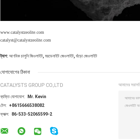
www.catalystzeolite.com
catalyst@catalystzeolite.com
,
,
ট্যাগ:
আণবিক চালুনি জিওলাইট
মরডেনাইট জেওলাইট
গুঁড়ো জেওলাইট
যোগাযোগের ঠিকানা
CATALYSTS GROUP CO.,LTD
আমাদের সরাসর
ব্যক্তি যোগাযোগ:
Mr. Kevin
টেল:
+8615666538082
ফ্যাক্স:
86-533-52065599-2