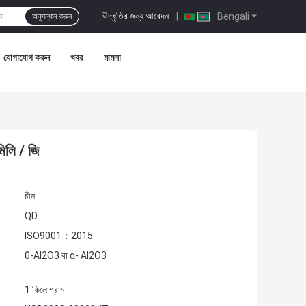
উদ্ধৃতির জন্য আবেদন
|
Bengali
অনুসন্ধান করুন
যোগাযোগ করুন
খবর
মামলা
মিলি / জি
চীন
QD
ISO9001：2015
θ-Al2O3 বা α- Al2O3
1 কিলোগ্রাম