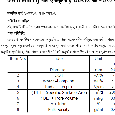
0.6-0.9ml / g গামা অ্যালুমিনা γ-Al2O3 পাঁচ-দাঁত বল অ্যা
স্ফটিক ফর্ম:
γ-আল
ও
বা θ- আল
ও
ঘ
ঘ
ঘ
ঘ
শারীরিক সম্পত্তি:
এই পণ্যটি পাঁচ-দাঁত প্রায় গোলাকার কণা, অ-বিষাক্ত, স্বাদহীন, গন্ধহীন, জলে এবং
পণ্য পরিচিতি:
জেওয়াই-এফটিএস প্রকারের পণ্যগুলিতে উচ্চ সংবেদনশীল শক্তি, কম ঘর্ষণ, সামঞ্জস
সমস্ত সূচক প্রয়োজনীয়তা অনুযায়ী সামঞ্জস্য করা যেতে পারে।এটি অ্যাডসরবেন্ট, হ
অনুঘটক ক্যারিয়ার, সিও সালফার সহনশীল শিফট অনুঘটক বাহক ইত্যাদি ক্ষেত্রে ব্যাপকভাবে 