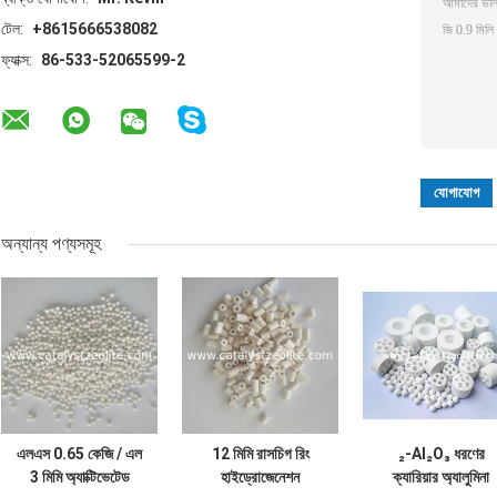
টেল:
+8615666538082
ফ্যাক্স:
86-533-52065599-2
অন্যান্য পণ্যসমূহ
এলএস 0.65 কেজি / এল
12 মিমি রাসচিগ রিং
₂-Al₂O₃ ধরণের
3 মিমি অ্যাক্টিভেটেড
হাইড্রোজেনেশন
ক্যারিয়ার অ্যালুমিনা