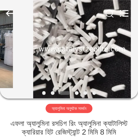
CATALYSTS
GROUP
CO.,LTD.
All
Rights
Reserved.
বাড়ি
পণ্য
আমাদের
সম্পর্কে
কারখানা
অ্যালুমিনা অনুঘটক সমর্থন
ভ্রমণ
এফলা অ্যালুমিনা রসচিগ রিং অ্যালুমিনা ক্যাটালিস্ট
মান
ক্যারিয়ার হিট রেজিস্ট্যান্ট 2 মিমি 8 মিমি