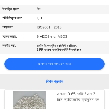
নিয়ন্ত্রণ
উৎপত্তি স্থল:
চীন
যোগাযোগ
পরিচিতিমুলক নাম:
QD
করুন
সাক্ষ্যদান:
ISO9001：2015
মডেল নম্বার:
θ-Al2O3 বা α- Al2O3
খবর
লক্ষণীয় করা:
,
রাসচিগ রিং অ্যালুমিনা ক্যাটালিস্ট ক্যারিয়ারস
2 মিমি অ্যাফলা অ্যালুমিনা ক্যাটালিস্ট ক্যারিয়ারস
মামলা
আমাদের সাথে যোগাযোগ করুন!
সাইট
ম্যাপ
বিশদ প্রকাশ
এলএস 0.65 কেজি / এল 3
PRIVACY
মিমি অ্যাক্টিভেটেড অ্যালুমিনা বল
POLICY