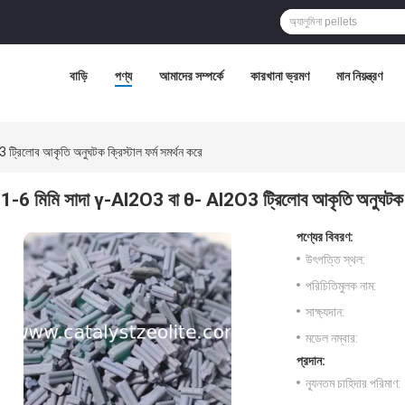
বাড়ি
পণ্য
আমাদের সম্পর্কে
কারখানা ভ্রমণ
মান নিয়ন্ত্রণ
্রিলোব আকৃতি অনুঘটক ক্রিস্টাল ফর্ম সমর্থন করে
1-6 মিমি সাদা γ-Al2O3 বা θ- Al2O3 ট্রিলোব আকৃতি অনুঘটক ক্র
পণ্যের বিবরণ:
উৎপত্তি স্থল:
পরিচিতিমুলক নাম:
সাক্ষ্যদান:
মডেল নম্বার:
প্রদান:
ন্যূনতম চাহিদার পরিমাণ: