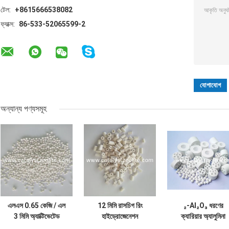
টেল:
+8615666538082
ফ্যাক্স:
86-533-52065599-2
অন্যান্য পণ্যসমূহ
এলএস 0.65 কেজি / এল
12 মিমি রাসচিগ রিং
₂-Al₂O₃ ধরণের
3 মিমি অ্যাক্টিভেটেড
হাইড্রোজেনেশন
ক্যারিয়ার অ্যালুমিনা
অ্যালুমিনা বল
প্রোটেক্ট্যান্ট অনুঘটক
ক্যাটালিস্ট সমর্থন