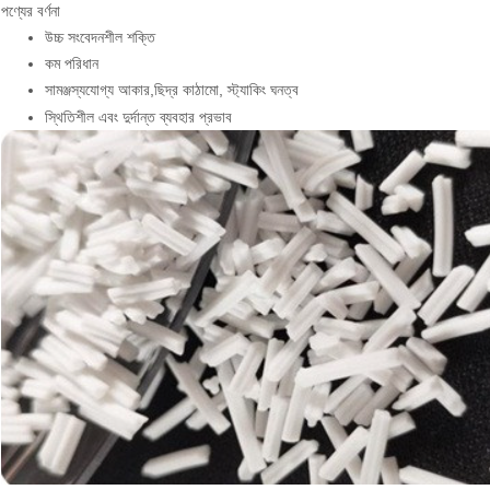
পণ্যের বর্ণনা
উচ্চ সংবেদনশীল শক্তি
কম পরিধান
সামঞ্জস্যযোগ্য আকার
,
ছিদ্র কাঠামো, স্ট্যাকিং ঘনত্ব
স্থিতিশীল এবং দুর্দান্ত ব্যবহার প্রভাব