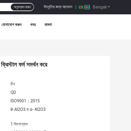
উদ্ধৃতির জন্য আবেদন
|
Bengali
অনুসন্ধান করুন
যোগাযোগ করুন
খবর
মামলা
িস্টাল ফর্ম সমর্থন করে
চীন
QD
ISO9001：2015
θ-Al2O3 বা α- Al2O3
1 কিলোগ্রাম