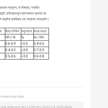
ফয়েল গ্রানুলস, অ-বিষাক্ত, গন্ধহীন
েন্ট, হাইড্রোডসুলে ব্যাপকভাবে ব্যবহৃত হয়
অনুঘটক ক্যারিয়ার এবং অন্যান্য ক্ষেত্রগুলি।
কা
ছিদ্র ভলিউম
অনুশোচনা
বাল্ক ঘনত্ব
মিলি / জি
%
জি / মিলি
0.6-0.9
<5.0
0.4-0.6
0.4-0.5
<3.0
0.7-0.9
0.5-0.6
<3.0
0.6-0.8
ি আপনার তদন্ত পাঠান