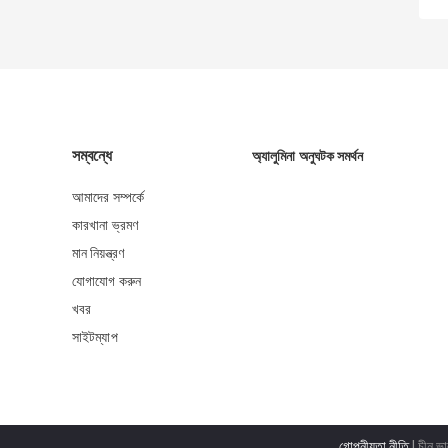
সম্বন্ধে
অ্যালুমিনা অনুঘটক সমর্থন
আমাদের সম্পর্কে
কারখানা ভ্রমণ
মান নিয়ন্ত্রণ
যোগাযোগ করুন
খবর
সাইটম্যাপ
গোপনীয়তা নীতি
| চীন ভ