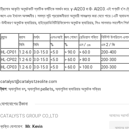
ট্রিলোব আকৃতি অনুঘটকটি স্ফটিক ফর্মটিকে সমর্থন করে: γ-Al2O3 বা θ- Al2O3. এই পণ্যটি হ'ল ট্রে
জলে এবং ইথানল অলঙ্ঘনীয়। সমস্ত সূচি প্রয়োজনীয়তা অনুযায়ী সামঞ্জস্য করা যেতে পারে।এটি অ্যাডসরব
-উদ্দীকরণ অনুঘটক ক্যারিয়ার, হাইড্রোডিনিটিরিফিকেশন অনুঘটক ক্যারিয়ার, সিও সালফার-সহনশীল শিফট 
ব্র্যান্ড
ব্যাস
দৈর্ঘ্য
এলওআই
জল শোষণ
রেডিয়াল শক্তি
নির্দিশ্ট উপরিতল এলা
মিমি
মিমি
%
%
এন / ㎝
এম 2 / জি
HL-CP01
1.2-6.0
3.0-15.0
<5.0
> 90.0
> 60.0
200-400
HL-CP02
1.2-6.0
3.0-15.0
<5.0
> 60.0
> 80.0
200-300
HL-CP03
1.2-6.0
3.0-15.0
<5.0
> 60.0
> 100.0
200-300
catalyst@catalystzeolite.com
,
,
ট্যাগ:
অ্যালুমিনা বল
অ্যালুমিনা pellets
অ্যালুমিনা ক্যারিয়ার অনুঘটক সক্রিয়
যোগাযোগের ঠিকানা
CATALYSTS GROUP CO.,LTD
আমাদের সরাসর
ব্যক্তি যোগাযোগ:
Mr. Kevin