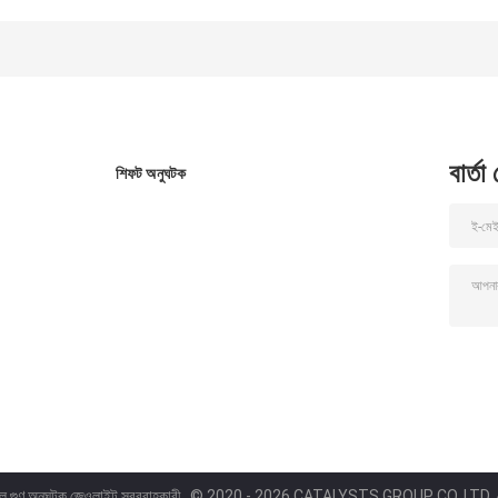
ক্যারিয়ার
বার্তা
শিফট অনুঘটক
াল গুণ অনুঘটক জেওলাইট সরবরাহকারী.
© 2020 - 2026 CATALYSTS GROUP CO.,LTD. A