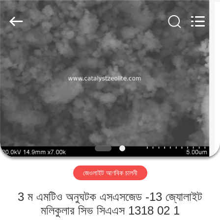
CATALYSTS
GROUP
CO.,LTD.
All
Rights
Reserved.
বাড়ি
পণ্য
আমাদের
সম্পর্কে
কারখানা
জেওলাইট আণবিক চালনী
ভ্রমণ
3 ম এমটিও অনুঘটক এসএসজেড -13 জ্যোলাইট
মান
মলিকুলার সিভ সিএএস 1318 02 1