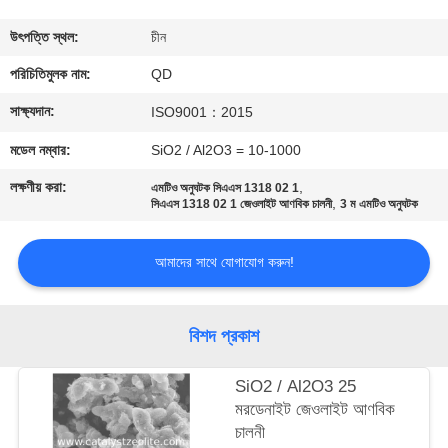
নিয়ন্ত্রণ
উৎপত্তি স্থল:
চীন
যোগাযোগ
পরিচিতিমুলক নাম:
QD
করুন
সাক্ষ্যদান:
ISO9001：2015
মডেল নম্বার:
SiO2 / Al2O3 = 10-1000
খবর
লক্ষণীয় করা:
,
এমটিও অনুঘটক সিএএস 1318 02 1
,
সিএএস 1318 02 1 জেওলাইট আণবিক চালনী
3 ম এমটিও অনুঘটক
মামলা
আমাদের সাথে যোগাযোগ করুন!
সাইট
ম্যাপ
বিশদ প্রকাশ
SiO2 / Al2O3 25
PRIVACY
মরডেনাইট জেওলাইট আণবিক
POLICY
চালনী