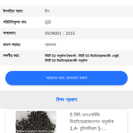
নিয়ন্ত্রণ
উৎপত্তি স্থল:
চীন
যোগাযোগ
পরিচিতিমুলক নাম:
QD
করুন
সাক্ষ্যদান:
ISO9001：2015
মডেল নম্বার:
প্রভাবক
খবর
লক্ষণীয় করা:
,
,
বিইটি 50 অনুঘটক ট্যাবলেট
বিইটি 50 ডিহাইড্রোজেনেটিং এজেন্ট
বিইটি 50 ডিহাইড্রোজেনেটিং অনুঘটক
মামলা
আমাদের সাথে যোগাযোগ করুন!
সাইট
ম্যাপ
বিশদ প্রকাশ
5 মিমি এলএসবিডি
PRIVACY
ডিহাইড্রোজেনেশন অনুঘটক
POLICY
1,4- বুটানাডিয়ল টু-