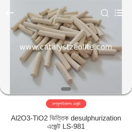
CATALYSTS
GROUP
CO.,LTD.
All
Rights
Reserved.
বাড়ি
পণ্য
আমাদের
সম্পর্কে
কারখানা
দেশফুলাইজেশন এজেন্ট
ভ্রমণ
Al2O3-TiO2 ভিত্তিক desulphurization
মান
এজেন্ট LS-981