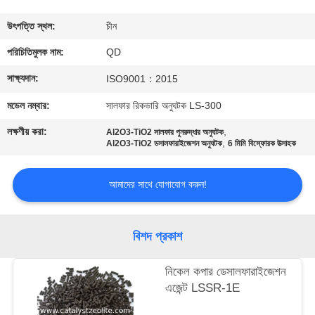
নিয়ন্ত্রণ
উৎপত্তি স্থল:
চীন
যোগাযোগ
পরিচিতিমুলক নাম:
QD
করুন
সাক্ষ্যদান:
ISO9001：2015
মডেল নম্বার:
সালফার রিকভারি অনুঘটক LS-300
খবর
লক্ষণীয় করা:
,
Al2O3-TiO2 সালফার পুনরুদ্ধার অনুঘটক
,
Al2O3-TiO2 ডসালফারাইজেশন অনুঘটক
6 মিমি বিস্ফোরক উত্সাহক
মামলা
আমাদের সাথে যোগাযোগ করুন!
সাইট
ম্যাপ
বিশদ প্রকাশ
নিকেল কপার ডেসালফারাইজেশন
PRIVACY
এজেন্ট LSSR-1E
POLICY