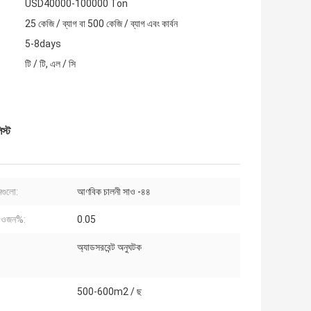
USD40000-100000 Ton
25 কেজি / ব্যাগ বা 500 কেজি / ব্যাগ এবং কার্বন
5-8days
টি / টি, এল / সি
স্ট
মগুলো:
আণবিক চালনী সাও -৪৪
ওজন%:
0.05
অ্যাডসরবেন্ট অনুঘটক
500-600m2 / ছ