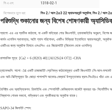
সি এ এস:
1318-02-1
বিশেষভাবে তুলে ধরা:
সিও 2 / আল 2o3 22 অ্যাডসরবেন্ট অনুঘটক
,
সিও 2 / আল 2o
পরিশুদ্ধি শুকানোর জন্য বিশেষ শোষণকারী অ্যা
স্যাপো -৪৪ এর স্ফটিক কাঠামো, যা একটি মাইক্রো পোর জিওলাইট, চ্যাবাজাইটের অনুরূপ, বিশেষ জল
কার্বন ওলেফিন স্থানান্তর, অটো গ্যাস পরিশোধন, এমটিও বিক্রিয়া ইত্যাদিতে অ্যাডসরবেন্ট, অনুঘটক
এমটিওর জন্য অনুঘটক হিসাবে এসএপিও -৪৪ জিয়োলাইট (মিথেনল থেকে ওলেফিন)
রাসায়নিক সূত্র: [Ca2 + 6 (H2O) 40] [Al12Si24 O72] -CHA
চ্যানেলগুলি: সাপো -34 একটি চাজাজাইট শ্রেণিবদ্ধ কাঠামোযুক্ত একটি জিওলাইট।সি-আল-ফসফেট হ
এবং আট-ঝিল্লিযুক্ত রিং জোড়া পাশাপাশি আফোর-মেম্বার্ড উপবৃত্তাকার ক্রস-সিএইচএ খাঁচা এবং একটি
বৈশিষ্ট্য এবং অ্যাপ্লিকেশন: রিফাইনিং এবং স্পেশালিটি কেমিক্যালস মার্কেটে ব্যবহৃত হয়- সিলেট
নিষ্কাশন শোধক শুকনো, শুদ্ধিকরণ এবং পৃথকীকরণের অনুঘটক বাহক।
SAPO-34 জিলাইট স্পেস: