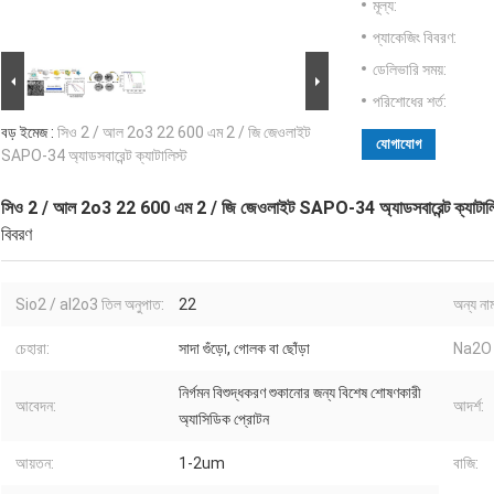
মূল্য:
প্যাকেজিং বিবরণ:
ডেলিভারি সময়:
পরিশোধের শর্ত:
বড় ইমেজ :
সিও 2 / আল 2o3 22 600 এম 2 / জি জেওলাইট
যোগাযোগ
SAPO-34 অ্যাডসবারেন্ট ক্যাটালিস্ট
সিও 2 / আল 2o3 22 600 এম 2 / জি জেওলাইট SAPO-34 অ্যাডসবারেন্ট ক্যাটালি
বিবরণ
Sio2 / al2o3 তিল অনুপাত:
22
অন্য না
চেহারা:
সাদা গুঁড়ো, গোলক বা ছোঁড়া
Na2O 
নির্গমন বিশুদ্ধকরণ শুকানোর জন্য বিশেষ শোষণকারী
আবেদন:
আদর্শ:
অ্যাসিডিক প্রোটন
আয়তন:
1-2um
বাজি: