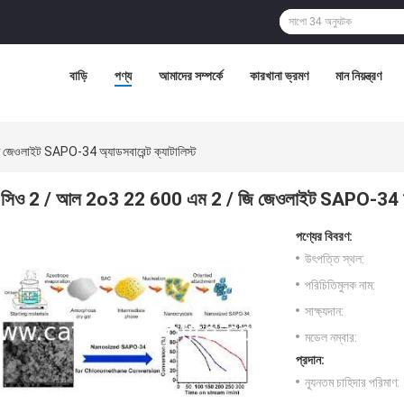
বাড়ি
পণ্য
আমাদের সম্পর্কে
কারখানা ভ্রমণ
মান নিয়ন্ত্রণ
েওলাইট SAPO-34 অ্যাডসবারেন্ট ক্যাটালিস্ট
সিও 2 / আল 2o3 22 600 এম 2 / জি জেওলাইট SAPO-34 অ্যাডস
পণ্যের বিবরণ:
উৎপত্তি স্থল:
পরিচিতিমুলক নাম:
সাক্ষ্যদান:
মডেল নম্বার:
প্রদান:
ন্যূনতম চাহিদার পরিমাণ: