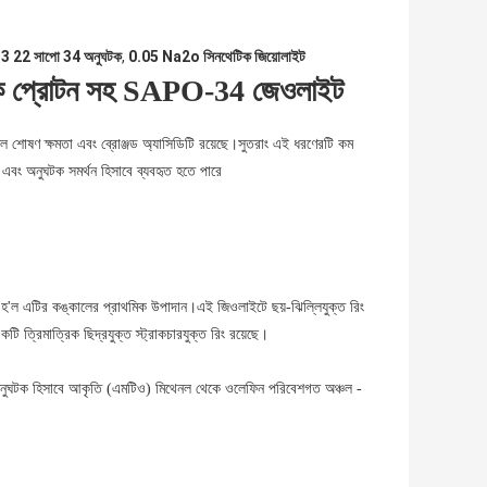
3 22 সাপো 34 অনুঘটক
,
0.05 Na2o সিনথেটিক জিয়োলাইট
সিডিক প্রোটন সহ SAPO-34 জেওলাইট
 শোষণ ক্ষমতা এবং ব্রোঞ্জড অ্যাসিডিটি রয়েছে।সুতরাং এই ধরণেরটি কম
 এবং অনুঘটক সমর্থন হিসাবে ব্যবহৃত হতে পারে
'ল এটির কঙ্কালের প্রাথমিক উপাদান।এই জিওলাইটে ছয়-ঝিল্লিযুক্ত রিং
 ত্রিমাত্রিক ছিদ্রযুক্ত স্ট্রাকচারযুক্ত রিং রয়েছে।
িটিব অনুঘটক হিসাবে আকৃতি (এমটিও) মিথেনল থেকে ওলেফিন পরিবেশগত অঞ্চল -