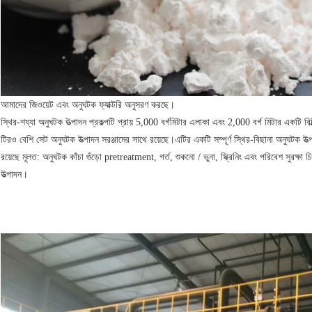
আমাদের জিওয়েট এবং অনুঘটক ফ্যাক্টরি অনুসরণ করছে।
স্থির-শয্যা অনুঘটক উত্পাদন প্রকল্পটি প্রায় 5,000 বর্গমিটার এলাকা এবং 2,000 বর্গ মিটার একটি ব
টিরও বেশি সেট অনুঘটক উত্পাদন সরঞ্জামের সাথে রয়েছে।এটির একটি সম্পূর্ণ স্থির-বিছানা অনুঘটক উত্
রয়েছে মূলত: অনুঘটক কাঁচা গুঁড়ো pretreatment, গর্ত, শুকনো / ভুনা, স্ক্রিনিং এবং পরিবেশ সুরক্ষা চিক
উত্পাদন।