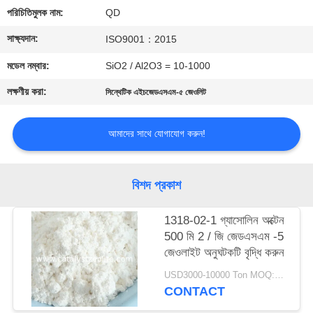
নিয়ন্ত্রণ
পরিচিতিমুলক নাম:
QD
সাক্ষ্যদান:
ISO9001：2015
যোগাযোগ
মডেল নম্বার:
SiO2 / Al2O3 = 10-1000
করুন
লক্ষণীয় করা:
সিন্থেটিক এইচজেডএসএম-৫ জেওলিট
খবর
আমাদের সাথে যোগাযোগ করুন!
মামলা
বিশদ প্রকাশ
সাইট
1318-02-1 গ্যাসোলিন অক্টেন
ম্যাপ
500 মি 2 / জি জেডএসএম -5
জেওলাইট অনুঘটকটি বৃদ্ধি করুন
PRIVACY
USD3000-10000 Ton MOQ:1 কিলোগ্রাম
CONTACT
POLICY