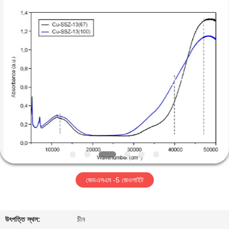
CATALYSTS
GROUP
CO.,LTD.
All
Rights
Reserved.
বাড়ি
পণ্য
আমাদের
সম্পর্কে
কারখানা
জেডএসএম -5 জেওলাইট
ভ্রমণ
মান
উৎপত্তি স্থল:
চীন