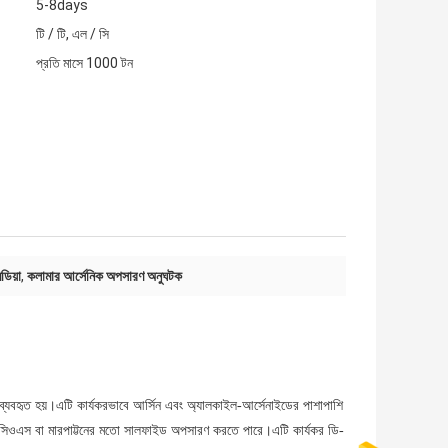
5-8days
টি / টি, এল / সি
প্রতি মাসে 1000 টন
ডিয়া
,
কলামার আর্সেনিক অপসারণ অনুঘটক
্যবহৃত হয়।এটি কার্যকরভাবে আর্সিন এবং অ্যালকাইল-আর্সেনাইডের পাশাপাশি
 সিওএস বা মারপাট্টনের মতো সালফাইড অপসারণ করতে পারে।এটি কার্যকর ডি-