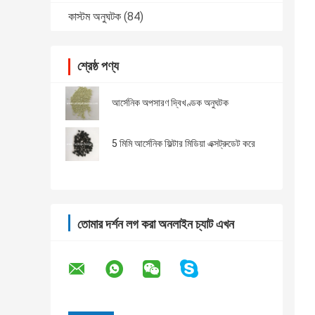
কাস্টম অনুঘটক
(84)
শ্রেষ্ঠ পণ্য
আর্সেনিক অপসারণ দ্বিখণ্ডক অনুঘটক
5 মিমি আর্সেনিক ফিল্টার মিডিয়া এক্সট্রুডেট করে
তোমার দর্শন লগ করা অনলাইন চ্যাট এখন