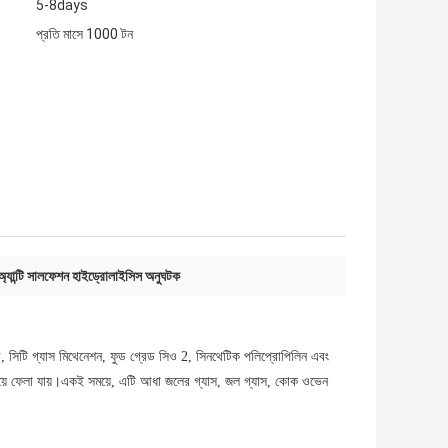
5-8days
প্রতি মাসে 1000 টন
অ্যান্টি সালফেশন হাইড্রোলাইসিস অনুঘটক
নী, সিটি গ্যাস মিথেনেশন, ফুড গ্রেড সিও 2, সিনথেটিক পলিপ্রোপিলিন এবং
কম সরিয়ে ফেলা যায়।একই সময়ে, এটি আধা জলের গ্যাস, জল গ্যাস, কোক ওভেন