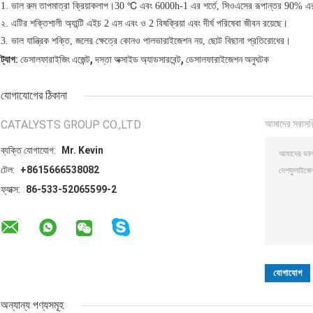
1. ভাল রুম তাপমাত্রা ক্রিয়াকলাপ।30 ℃ এবং 6000h-1 এর শর্তে, সিওএসের রূপান্তর 90% 
২. এটির শক্তিশালী অ্যান্টি এইচ 2 এস এবং ও 2 বিষক্রিয়া এবং দীর্ঘ পরিষেবা জীবন রয়েছে।
3. ভাল যান্ত্রিক শক্তি, জলের ক্ষেত্রে কোনও পালভারাইজেশন নয়, ছোট বিছানা প্রতিরোধের।
,
,
ট্যাগ:
ডেসালফারাইজিং এজেন্ট
দস্তা অক্সাইড অ্যাডসারবেন্ট
ডেসালফারাইজেশন অনুঘটক
যোগাযোগের ঠিকানা
CATALYSTS GROUP CO.,LTD
আমাদের সরাসর
ব্যক্তি যোগাযোগ:
Mr. Kevin
টেল:
+8615666538082
ফ্যাক্স:
86-533-52065599-2
অন্যান্য পণ্যসমূহ