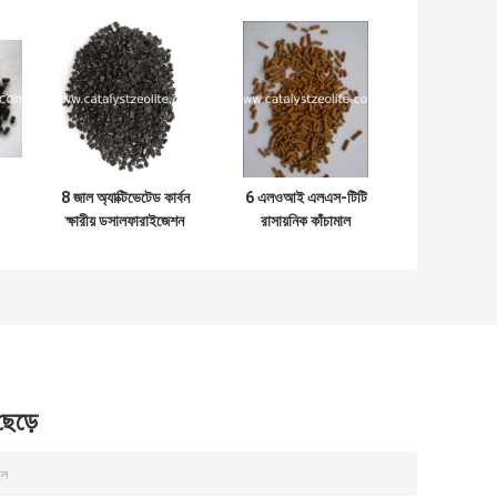
8 জাল অ্যাক্টিভেটেড কার্বন
6 এলওআই এলএস-টিটি
ক্ষারীয় ডসালফারাইজেশন
রাসায়নিক কাঁচামাল
এজেন্ট এসআর -10
দেশফুলাইজেশন এজেন্ট
 ছেড়ে