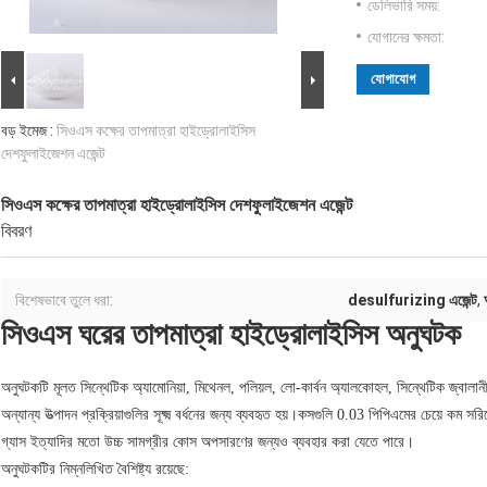
ডেলিভারি সময়:
যোগানের ক্ষমতা:
যোগাযোগ
বড় ইমেজ :
সিওএস কক্ষের তাপমাত্রা হাইড্রোলাইসিস
দেশফুলাইজেশন এজেন্ট
সিওএস কক্ষের তাপমাত্রা হাইড্রোলাইসিস দেশফুলাইজেশন এজেন্ট
বিবরণ
বিশেষভাবে তুলে ধরা:
desulfurizing এজেন্ট
,
সিওএস ঘরের তাপমাত্রা হাইড্রোলাইসিস অনুঘটক
অনুঘটকটি মূলত সিন্থেটিক অ্যামোনিয়া, মিথেনল, পলিয়ল, লো-কার্বন অ্যালকোহল, সিন্থেটিক জ্বালা
অন্যান্য উত্পাদন প্রক্রিয়াগুলির সূক্ষ্ম বর্ধনের জন্য ব্যবহৃত হয়।কসগুলি 0.03 পিপিএমের চেয়ে 
গ্যাস ইত্যাদির মতো উচ্চ সামগ্রীর কোস অপসারণের জন্যও ব্যবহার করা যেতে পারে।
অনুঘটকটির নিম্নলিখিত বৈশিষ্ট্য রয়েছে: