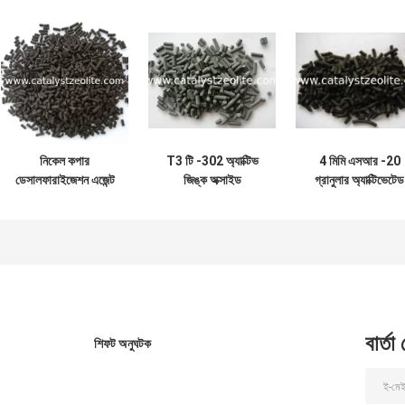
নিকেল কপার
T3 টি -302 অ্যাক্টিভ
4 মিমি এসআর -20
ডেসালফারাইজেশন এজেন্ট
জিঙ্ক অক্সাইড
গ্রানুলার অ্যাক্টিভেটেড
LSSR-1E
অ্যাডসবারেন্ট
কার্বন অ্যাডসরবেন্ট
বার্তা
শিফট অনুঘটক