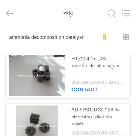
CATALYSTS
GROUP
CO.,LTD.
পণ্য
All
Rights
Reserved.
বাড়ি
ammonia decomposition catalyst
পণ্য
HTZ204 নিও 14%
অ্যামোনিয়া পচে যাওয়া অনুঘটক
আমাদের
সম্পর্কে
USD3000-30000 /Ton MOQ:1 কিলোগ্রাম
CONTACT
কারখানা
ভ্রমণ
AD-9R3110 30 * 28 উচ্চ
তাপমাত্রা অ্যামোনিয়া পঁচন
অনুঘটক
মান
USD3000-30000 /Ton MOQ:1 কিলোগ্রাম