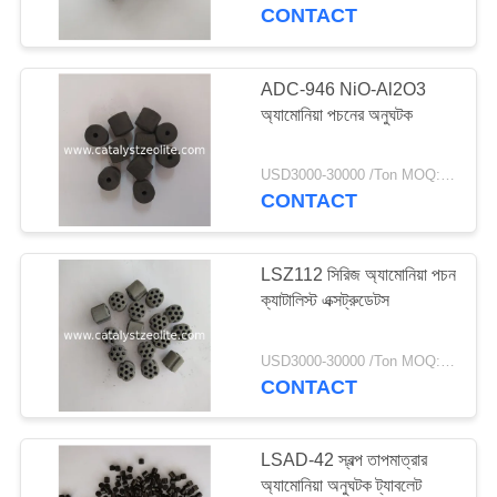
নিয়ন্ত্রণ
CONTACT
যোগাযোগ
ADC-946 NiO-Al2O3
অ্যামোনিয়া পচনের অনুঘটক
করুন
USD3000-30000 /Ton MOQ:1 কিলোগ্রাম
খবর
CONTACT
মামলা
LSZ112 সিরিজ অ্যামোনিয়া পচন
ক্যাটালিস্ট এক্সট্রুডেটস
সাইট
USD3000-30000 /Ton MOQ:1 কিলোগ্রাম
ম্যাপ
CONTACT
PRIVACY
LSAD-42 স্বল্প তাপমাত্রার
POLICY
অ্যামোনিয়া অনুঘটক ট্যাবলেট