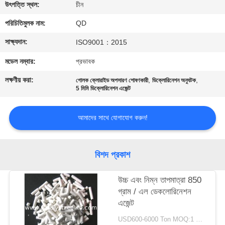
নিয়ন্ত্রণ
উৎপত্তি স্থল:
চীন
পরিচিতিমুলক নাম:
QD
যোগাযোগ
সাক্ষ্যদান:
ISO9001：2015
করুন
মডেল নম্বার:
প্রভাবক
লক্ষণীয় করা:
,
,
গোলক ক্লোরাইড অপসারণ শোষণকারী
ডিক্লোরিনেশন অনুঘটক
খবর
5 মিমি ডিক্লোরিনেশন এজেন্ট
মামলা
আমাদের সাথে যোগাযোগ করুন!
সাইট
বিশদ প্রকাশ
ম্যাপ
উচ্চ এবং নিম্ন তাপমাত্রা 850
গ্রাম / এল ডেকলোরিনেশন
PRIVACY
এজেন্ট
POLICY
USD600-6000 Ton MOQ:1 কিলোগ্রাম