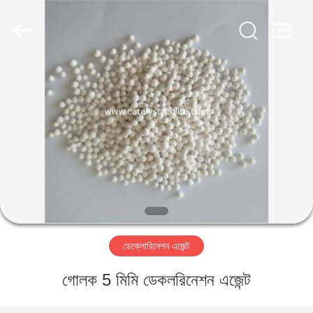
CATALYSTS
GROUP
CO.,LTD.
All
Rights
Reserved.
বাড়ি
পণ্য
আমাদের
সম্পর্কে
কারখানা
ডেক্লোরিনেশন এজেন্ট
ভ্রমণ
গোলক 5 মিমি ডেকলরিনেশন এজেন্ট
মান